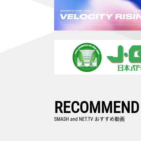
2026.07.24
【中国オープン2026 
2026.07.24
【全国高校総体2026和
2026.07.23
【中国オープン2026 S
2026.07.22
【中国オープン2026 S
2026.07.21
【中国オープン2026 Su
2026.07.19
【ジャパンオープン2026
2026.07.18
【ジャパンオープン2026
2026.07.17
【ジャパンオープン2026
RECOMMEND
2026.07.16
【ジャパンオープン202
SMASH and NET.TV おすすめ動画
2026.07.15
【ジャパンオープン2026
2026.07.14
【ジャパンオープン2026