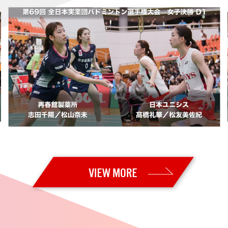
uper 300・決勝】日本勢が5種目制覇！！ 沖本はSuper 300大会 初
Super 300・準決勝】日本勢が5種目全てで決勝進出！ 男子単・女子
 Super 300・準々決勝】後藤／吉田が格上に勝利！ 沖本、鈴木／山
uper 300・2回戦】日本勢13組が準々決勝進出
uper 300・1回戦2日目】日本勢17組が2回戦進出
Super 300・予選／1回戦1日目】日本勢7組が2回戦進出 男子単：秦
uper 300・決勝】男子複：山下／岡村が海外ツアー初優勝！！ 女子
uper 300・準決勝】男子複：山下／岡村、女子複：髙橋／中出が決勝進出
uper 300・準々決勝】女子複：髙橋／中出が格上に勝利！ 日本勢5組が
per 300・2回戦】日本勢11組が準々決勝進出