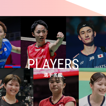
per 300・1回戦2日目】日本勢14組が2回戦進出
per 300・予選／1回戦1日目】日本勢８組が勝利
勝】男子：トナミ運輸、女子：岐阜Bluvicが優勝！！
々決勝／準決勝】男子：トナミ運輸とBIPROGY、女子：岐阜BluvicとB
026 Super 500・決勝】女子単：山口 茜が優勝！！
026 Super 500・準決勝】山口が決勝進出！ 奥原はベスト4
PLAYERS
026 Super 500・準々決勝】山口、奥原が準決勝進出
026 Super 500・2回戦】日本勢３組が準々決勝進出
選手名鑑
26 Super 500・1回戦2日目】日本勢5組が2回戦進出
026 Super 500・予選／1回戦1日目】男子単：小川 翔悟、武井 凛
26 Super 1000・決勝】フクマツ優勝！！ 山口は準優勝