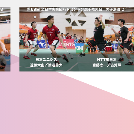
2026.07.05
【カナダオープン2026 S
2026.07.04
【カナダオープン2026 
2026.07.03
【カナダオープン2026
2026.07.02
【カナダオープン2026 S
2026.07.01
【カナダオープン2026 S
2026.06.30
【カナダオープン2026 
2026.06.28
【USオープン2026 S
2026.06.27
【USオープン2026 S
2026.06.26
【USオープン2026 S
2026.06.25
【USオープン2026 Su