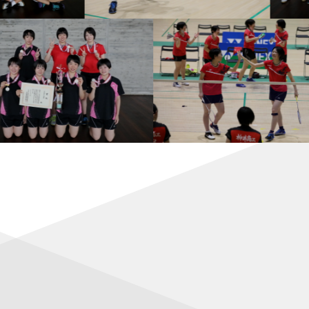
：明地はベスト4
決勝進出！
る！ 日本勢５組が準々決勝進出
勝