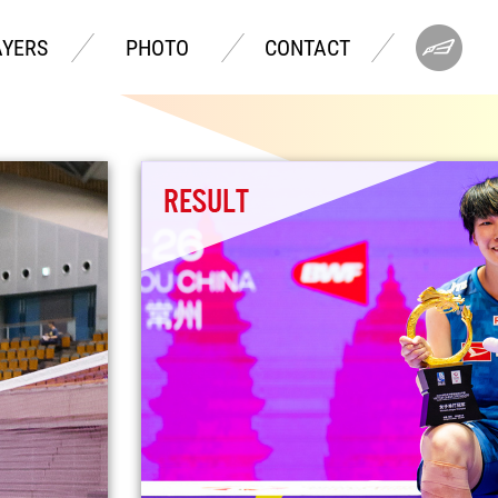
AYERS
PHOTO
CONTACT