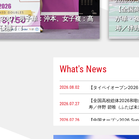
人戦】男子：萩原 駿希（埼玉栄）
2026.07.
柚乃（倉敷中央）、女子複：上野 優
【中国オ
）が春夏連覇！
勝！！
What's News
2026.08.02
【タイペイオープン2026
【全国高校総体2026和
2026.07.27
寿／伴野 碧唯（ふたば
2026.07.26
【中国オープン2026 S
2026.07.25
【中国オープン2026 S