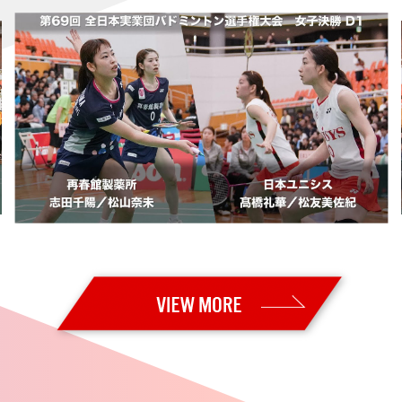
uper 300・決勝】日本勢が5種目制覇！！ 沖本はSuper 300大会 初
Super 300・準決勝】日本勢が5種目全てで決勝進出！ 男子単・女子
 Super 300・準々決勝】後藤／吉田が格上に勝利！ 沖本、鈴木／山
uper 300・2回戦】日本勢13組が準々決勝進出
uper 300・1回戦2日目】日本勢17組が2回戦進出
Super 300・予選／1回戦1日目】日本勢7組が2回戦進出 男子単：秦
uper 300・決勝】男子複：山下／岡村が海外ツアー初優勝！！ 女子
uper 300・準決勝】男子複：山下／岡村、女子複：髙橋／中出が決勝進出
uper 300・準々決勝】女子複：髙橋／中出が格上に勝利！ 日本勢5組が
per 300・2回戦】日本勢11組が準々決勝進出