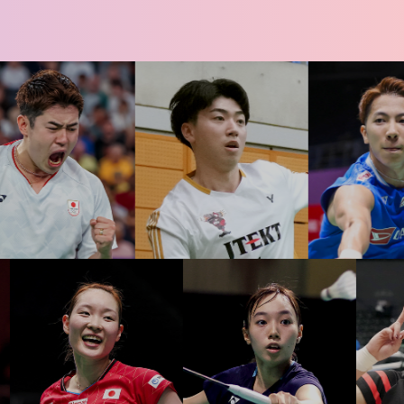
2026.06.24
【USオープン2026 Su
2026.06.23
【USオープン2026 Su
2026.06.21
【全日本実業団2026・決
2026.06.20
【全日本実業団2026・準
2026.06.14
【オーストラリアオープン2
2026.06.13
【オーストラリアオープン2
2026.06.12
【オーストラリアオープン2
2026.06.11
【オーストラリアオープン2
2026.06.10
【オーストラリアオープン20
2026.06.09
【オーストラリアオープン2
2026.06.07
【インドネシアオープン20