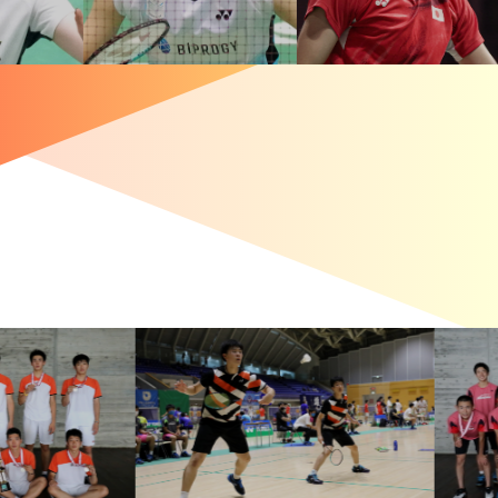
勝進出！
 山口、福島／松本も準決勝進出
女子単：仁平は明地に勝利
優勝
進出！
！ 日本勢4組が準決勝進出
田口がランキング上位に勝利！
利！