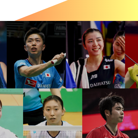
IPROGYが決勝進出！
生 ともに本戦出場ならず