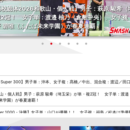
26
ープン2026 Super 1000・決勝】女子単：山口
 女子複：福島／松本は準優勝
 Super 300】男子単：沖本、女子複：髙橋／中出、混合複：渡辺／田
歌山・個人戦】男子：萩原 駿希（埼玉栄）が単・複2冠！ 女子単：渡邉
未来学園）が春夏連覇！
uper 1000・決勝】女子単：山口が優勝！！ 女子複：福島／松本は準優
uper 1000・準決勝】山口、福島／松本が決勝進出！ 宮崎はベスト4