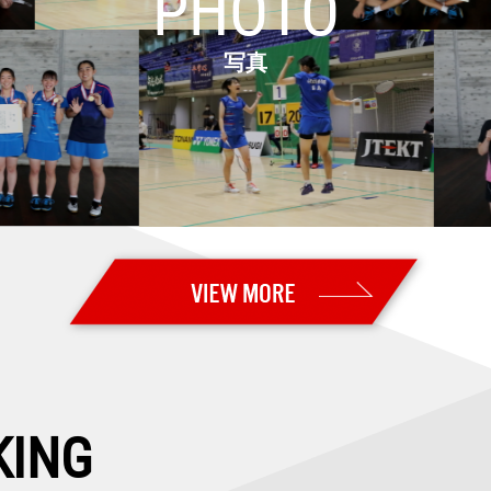
PHOTO
ト2026】高校2年の渡邉 柚乃が女子単優勝！ 5種目いずれも初優勝
写真
26 Super 500・決勝】女子複：櫻本／廣田は準優勝
26 Super 500・準決勝】女子複：櫻本／廣田が決勝進出！ 女子単
26 Super 500・準々決勝】女子単：明地、女子複：櫻本／廣田が準
026 Super 500・2回戦】女子複：櫻本／廣田が志田／五十嵐を破
6 Super 500・1回戦2日目】日本勢9組が2回戦進出
26 Super 500・予選／1回戦1日目】日本勢3組がいずれも勝利
uper 500・決勝】女子単：山口が優勝！！ 女子複：中西／岩永は準優
uper 100】女子複：髙橋／中出が優勝！！
KING
uper 500・準決勝】女子複：中西／岩永、女子単：山口が決勝進出！