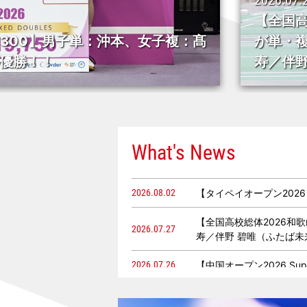
人戦】男子：萩原 駿希（埼玉栄）
2026.07.
柚乃（倉敷中央）、女子複：上野 優
【中国オ
）が春夏連覇！
勝！！
What's News
2026.08.02
【タイペイオープン2026
【全国高校総体2026和
2026.07.27
寿／伴野 碧唯（ふたば
2026.07.26
【中国オープン2026 S
2026.07.25
【中国オープン2026 S