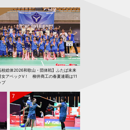
利！
高校総体2026和歌山・団体戦】ふたば未来
男女アベックV！ 柳井商工の春夏連覇は11
ップ
選手・早川賢一さんが来場、ファンと交流