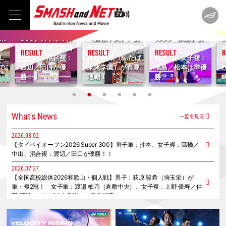
人戦】男子：萩原
駿希（埼玉栄）が
2026.08.02
2026.07.26
単・複2冠！ 女
【タイペイオープ
【中国オープン
2
団
子単：渡邉 柚乃
ン2026 Super
2026 Super
来
（倉敷中央）、女
300】男子単：沖
1000・決勝】女
2
ッ
子複：上野 優寿／
本、女子複：髙橋
子単：山口が優
工
伴野 碧唯（ふたば
／中出、混合複：
勝！！ 女子複：
で
未来学園）が春夏
渡辺／田口が優
福島／松本は準優
連覇！
勝！！
勝
What's News
一覧を見る
2026.08.02
【タイペイオープン2026 Super 300】男子単：沖本、女子複：髙橋／
中出、混合複：渡辺／田口が優勝！！
2026.07.27
【全国高校総体2026和歌山・個人戦】男子：萩原 駿希（埼玉栄）が
単・複2冠！ 女子単：渡邉 柚乃（倉敷中央）、女子複：上野 優寿／伴
野 碧唯（ふたば未来学園）が春夏連覇！
2026.07.26
【中国オープン2026 Super 1000・決勝】女子単：山口が優勝！！ 女