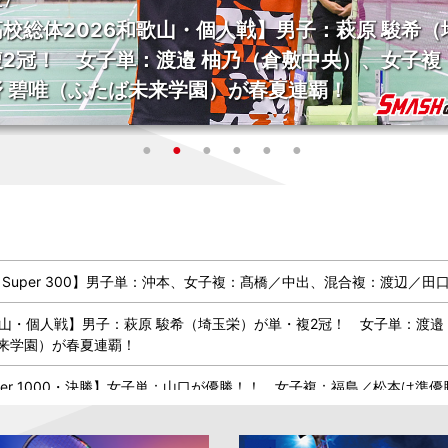
26
ープン2026 Super 1000・決勝】女子単：山口
 女子複：福島／松本は準優勝
 Super 300】男子単：沖本、女子複：髙橋／中出、混合複：渡辺／田
歌山・個人戦】男子：萩原 駿希（埼玉栄）が単・複2冠！ 女子単：渡邉
未来学園）が春夏連覇！
uper 1000・決勝】女子単：山口が優勝！！ 女子複：福島／松本は準優
uper 1000・準決勝】山口、福島／松本が決勝進出！ 宮崎はベスト4