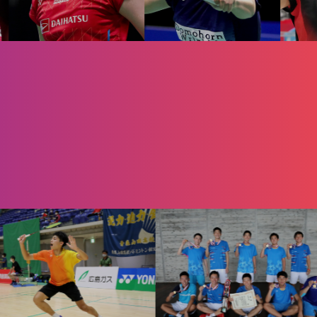
2026.06.06
【インドネシアオープン20
2026.06.05
【インドネシアオープン20
2026.06.04
【インドネシアオープン20
2026.06.03
【インドネシアオープン202
2026.06.02
【インドネシアオープン20
2026.05.31
【シンガポールオープン20
2026.05.30
【シンガポールオープン20
2026.05.29
【シンガポールオープン20
2026.05.28
【シンガポールオープン20
2026.05.27
【シンガポールオープン20
2026.05.26
【シンガポールオープン20