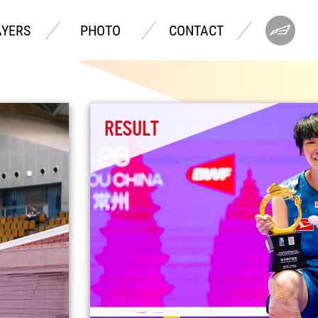
AYERS
PHOTO
CONTACT