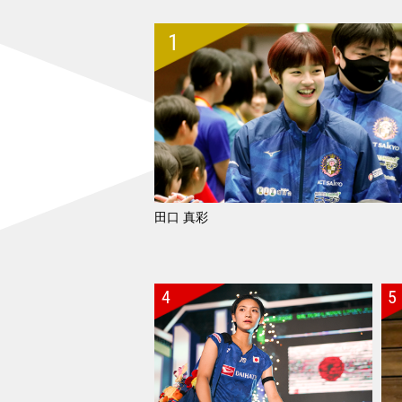
2026.05.15
【タイオープン2026 S
2026.05.14
【タイオープン2026 S
2026.05.13
【タイオープン2026 Su
2026.05.12
【タイオープン2026 S
2026.05.04
【関東大学春季リーグ20
2026.05.02
【トマス＆ユーバー杯20
田口 真彩
2026.05.01
【トマス＆ユーバー杯20
2026.04.30
【トマス＆ユーバー杯20
2026.04.13
【ミズノおもてなしカップ
2026.04.12
【ミズノおもてなしカップ