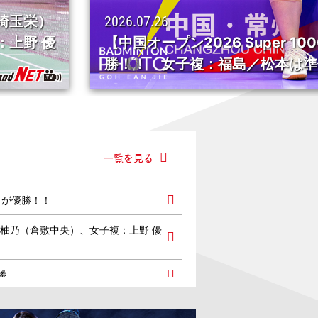
2026.07.25
が優
【中国オープン2026 Super 
勝進出！ 宮崎はベスト4
一覧を見る
口が優勝！！
 柚乃（倉敷中央）、女子複：上野 優
勝