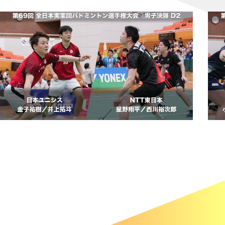
制覇！
複は日本勢対決へ
北、古賀／齋藤が日本人対決を制す！
野が本戦出場
複：髙橋／中出はツアー3連続優勝！！
！
準決勝進出