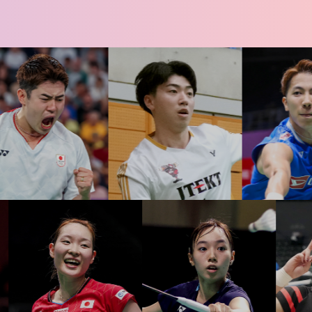
2026.06.24
【USオープン2026 Su
2026.06.23
【USオープン2026 Su
2026.06.21
【全日本実業団2026・決
2026.06.20
【全日本実業団2026・準
2026.06.14
【オーストラリアオープン2
2026.06.13
【オーストラリアオープン2
2026.06.12
【オーストラリアオープン2
2026.06.11
【オーストラリアオープン2
2026.06.10
【オーストラリアオープン20
2026.06.09
【オーストラリアオープン2
2026.06.07
【インドネシアオープン20