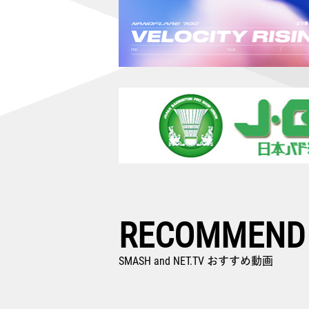
2026.07.24
【中国オープン2026 
2026.07.24
【全国高校総体2026和
2026.07.23
【中国オープン2026 S
2026.07.22
【中国オープン2026 S
2026.07.21
【中国オープン2026 Su
2026.07.19
【ジャパンオープン2026
2026.07.18
【ジャパンオープン2026
2026.07.17
【ジャパンオープン2026
RECOMMEND
2026.07.16
【ジャパンオープン202
SMASH and NET.TV おすすめ動画
2026.07.15
【ジャパンオープン2026
2026.07.14
【ジャパンオープン2026