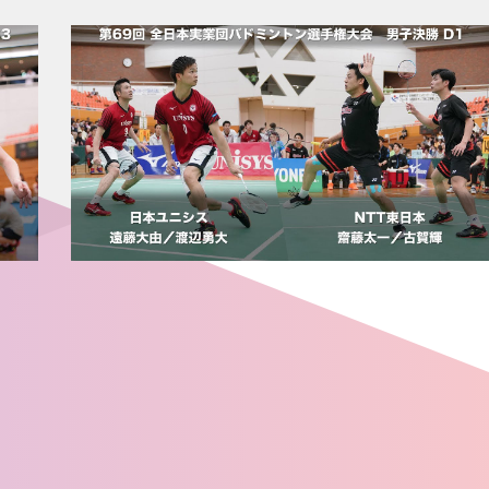
2026.07.05
【カナダオープン2026 S
2026.07.04
【カナダオープン2026 
2026.07.03
【カナダオープン2026
2026.07.02
【カナダオープン2026 S
2026.07.01
【カナダオープン2026 S
2026.06.30
【カナダオープン2026 
2026.06.28
【USオープン2026 S
2026.06.27
【USオープン2026 S
2026.06.26
【USオープン2026 S
2026.06.25
【USオープン2026 Su