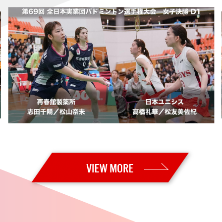
uper 300・決勝】日本勢が5種目制覇！！ 沖本はSuper 300大会 初
Super 300・準決勝】日本勢が5種目全てで決勝進出！ 男子単・女子
 Super 300・準々決勝】後藤／吉田が格上に勝利！ 沖本、鈴木／山
uper 300・2回戦】日本勢13組が準々決勝進出
uper 300・1回戦2日目】日本勢17組が2回戦進出
Super 300・予選／1回戦1日目】日本勢7組が2回戦進出 男子単：秦
uper 300・決勝】男子複：山下／岡村が海外ツアー初優勝！！ 女子
uper 300・準決勝】男子複：山下／岡村、女子複：髙橋／中出が決勝進出
uper 300・準々決勝】女子複：髙橋／中出が格上に勝利！ 日本勢5組が
per 300・2回戦】日本勢11組が準々決勝進出