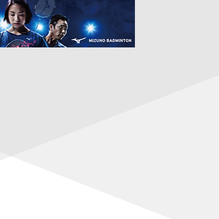
山口、女子複：福島／松本も準決勝進出
11でストップ
組が準々決勝進出
勢13組が2回戦進出
男子複：保木／小林が日本人対決で勝利！
上に勝利！ 日本勢15組が2回戦進出
奈良岡、奥原、渡辺／田口も2回戦進出