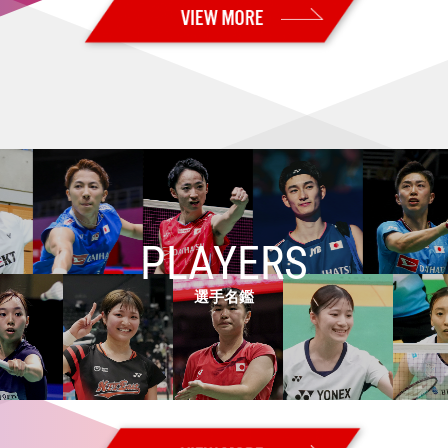
邉いずれも準優勝
2026.07.18
【ジャパンオープン2026 Super 750・準決勝】女子単：山口、男子単：
渡邉が決勝進出！
2026.07.17
【ジャパンオープン2026 Super 750・準々決勝】日本勢7組が準決勝進
出！
2026.07.16
【ジャパンオープン2026 Super 750・2回戦】女子複：鈴木／山北、混
合複：古賀／齋藤、男子複：保木／小林が日本人対決で勝利！
2026.07.15
PLAYERS
【ジャパンオープン2026 Super 750・1回戦2日目】男子単：田中、男
子複：川邊／松川が格上に勝利！ 日本勢15組が2回戦進出
選手名鑑
2026.07.14
【ジャパンオープン2026 Super 750・1回戦1日目】古賀／齋藤がランキ
ング上位に勝利！ 奈良岡、奥原、渡辺／田口も2回戦進出
2026.07.05
【カナダオープン2026 Super 300・決勝】日本勢が5種目制覇！！ 沖
本はSuper 300大会 初制覇！
2026.07.04