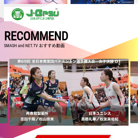
子複：福島／松本は準優勝
2026.07.25
【中国オープン2026 Super 1000・準決勝】山口、福島／松本が決勝進
出！ 宮崎はベスト4
2026.07.24
RECOMMEND
【中国オープン2026 Super 1000・準々決勝】女子単：宮崎が上位選手
に勝利！ 女子単：山口、女子複：福島／松本も準決勝進出
SMASH and NET.TV おすすめ動画
2026.07.24
【全国高校総体2026和歌山・団体戦】ふたば未来学園が男女アベック
V！ 柳井商工の春夏連覇は11でストップ
2026.07.23
【中国オープン2026 Super 1000・2回戦】混合複：渡辺／田口が上位
ペアに勝利！ 日本勢6組が準々決勝進出
2026.07.22
【中国オープン2026 Super 1000・1回戦2日目】混合複：霜上／保原が
上位ペアに勝利！ 日本勢13組が2回戦進出
2026.07.21
【中国オープン2026 Super 1000・1回戦1日目】男子複：熊谷／西 が上
位ペアに勝利！
2026.07.19
【ジャパンオープン2026 Super 750・決勝】女子単：山口、男子単：渡