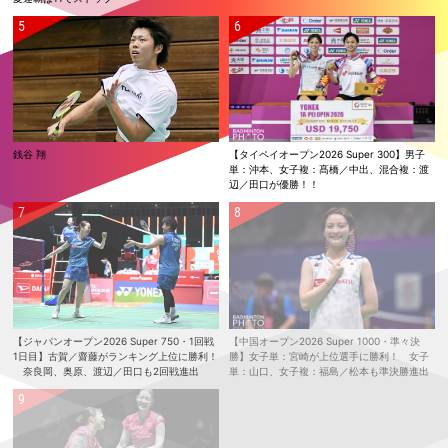
【オーストラリアオープン2026 Super 500・準々決勝】山口、奥原が
準決勝進出
2026.06.11
【オーストラリアオープン2026 Super 500・2回戦】日本勢３組が準々
決勝進出
2026.06.10
【オーストラリアオープン2026 Super 500・1回戦2日目】日本勢5組が
2回戦進出
銭谷 翔
【タイペイオープン2026 Super 300】男子
単：沖本、女子複：髙橋／中出、混合複：渡
2026.06.09
辺／田口が優勝！！
【オーストラリアオープン2026 Super 500・予選／1回戦1日目】男子
単：小川 翔悟、武井 凛生 ともに本戦出場ならず
2026.06.07
【インドネシアオープン2026 Super 1000・決勝】フクマツ優勝！！
山口は準優勝
2026.06.06
【インドネシアオープン2026 Super 1000・準決勝】女子単：山口、女
【ジャパンオープン2026 Super 750・1回戦
【中国オープン2026 Super 1000・準々決
子複：福島／松本が決勝進出！
1日目】古賀／齋藤がランキング上位に勝利！
勝】女子単：宮崎が上位選手に勝利！ 女子
奈良岡、奥原、渡辺／田口も2回戦進出
単：山口、女子複：福島／松本も準決勝進出
2026.06.05
【インドネシアオープン2026 Super 1000・準々決勝】保原／廣上が世
界ランク2位を下す！ 山口、福島／松本も準決勝進出
2026.06.04