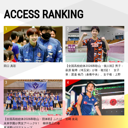
に勝利！ 日本勢5組が準決勝進出
ACCESS RANKING
2026.06.25
【USオープン2026 Super 300・2回戦】日本勢11組が準々決勝進出
2026.06.24
【USオープン2026 Super 300・1回戦2日目】日本勢14組が2回戦進出
2026.06.23
【USオープン2026 Super 300・予選／1回戦1日目】日本勢８組が勝利
2026.06.21
【全日本実業団2026・決勝】男子：トナミ運輸、女子：岐阜Bluvicが優
勝！！
田口 真彩
【全国高校総体2026和歌山・個人戦】男子：
2026.06.20
萩原 駿希（埼玉栄）が単・複2冠！ 女子
【全日本実業団2026・準々決勝／準決勝】男子：トナミ運輸と
単：渡邉 柚乃（倉敷中央）、女子複：上野
優寿／伴野 碧唯（ふたば未来学園）が春夏連
BIPROGY、女子：岐阜BluvicとBIPROGYが決勝進出！
覇！
2026.06.14
【オーストラリアオープン2026 Super 500・決勝】女子単：山口 茜が
優勝！！
2026.06.13
【オーストラリアオープン2026 Super 500・準決勝】山口が決勝進
出！ 奥原はベスト4
【全国高校総体2026和歌山・団体戦】ふたば
宮崎 友花
未来学園が男女アベックV！ 柳井商工の春
2026.06.12
夏連覇は11でストップ