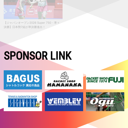
【インドネシアオープン2026 Super 1000・2回戦】男子単：田中が世
界ランク1位に勝利！！
2026.06.03
【インドネシアオープン2026 Super 1000・1回戦2日目】日本勢12組が
【ジャパンオープン2026 Super 750・準々
【中国オープン2026 Super 1000・1回戦1日
決勝】日本勢7組が準決勝進出！
目】男子複：熊谷／西 が上位ペアに勝利！
2回戦進出
2026.06.02
【インドネシアオープン2026 Super 1000・1回戦1日目】日本勢の女子
複3組いずれも勝利 女子単：仁平は明地に勝利
SPONSOR LINK
2026.05.31
【シンガポールオープン2026 Super 750・決勝】女子単：山口、混合
複：霜上／保原ともに準優勝
2026.05.30
【シンガポールオープン2026 Super 750・準決勝】女子単：山口、混合
複：霜上／保原が決勝進出！
2026.05.29
【シンガポールオープン2026 Super 750・準々決勝】混合複：霜上／保
原の快進撃止まらず！ 日本勢4組が準決勝進出
2026.05.28
【シンガポールオープン2026 Super 750・2回戦】日本勢9組が準々決
勝進出