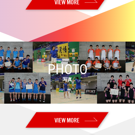
【カナダオープン2026 Super 300・準決勝】日本勢が5種目全てで決勝
進出！ 男子単・女子複は日本勢対決へ
2026.07.03
【カナダオープン2026 Super 300・準々決勝】後藤／吉田が格上に勝
利！ 沖本、鈴木／山北、古賀／齋藤が日本人対決を制す！
2026.07.02
【カナダオープン2026 Super 300・2回戦】日本勢13組が準々決勝進出
2026.07.01
【カナダオープン2026 Super 300・1回戦2日目】日本勢17組が2回戦進
出
PHOTO
2026.06.30
【カナダオープン2026 Super 300・予選／1回戦1日目】日本勢7組が2
回戦進出 男子単：秦野が本戦出場
写真
2026.06.28
【USオープン2026 Super 300・決勝】男子複：山下／岡村が海外ツ
アー初優勝！！ 女子複：髙橋／中出はツアー3連続優勝！！
2026.06.27
【USオープン2026 Super 300・準決勝】男子複：山下／岡村、女子
複：髙橋／中出が決勝進出！
2026.06.26
【USオープン2026 Super 300・準々決勝】女子複：髙橋／中出が格上