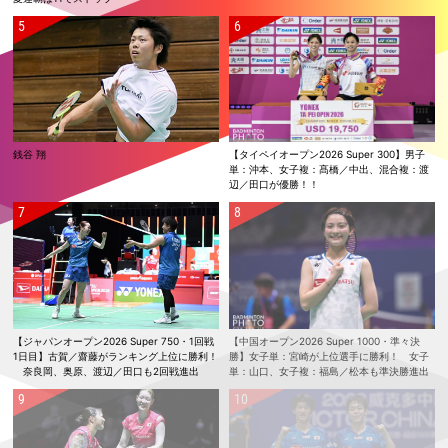
【オーストラリアオープン2026 Super 500・準々決勝】山口、奥原が
準決勝進出
2026.06.11
【オーストラリアオープン2026 Super 500・2回戦】日本勢３組が準々
決勝進出
2026.06.10
【オーストラリアオープン2026 Super 500・1回戦2日目】日本勢5組が
2回戦進出
銭谷 翔
【タイペイオープン2026 Super 300】男子
単：沖本、女子複：髙橋／中出、混合複：渡
2026.06.09
辺／田口が優勝！！
【オーストラリアオープン2026 Super 500・予選／1回戦1日目】男子
単：小川 翔悟、武井 凛生 ともに本戦出場ならず
2026.06.07
【インドネシアオープン2026 Super 1000・決勝】フクマツ優勝！！
山口は準優勝
2026.06.06
【インドネシアオープン2026 Super 1000・準決勝】女子単：山口、女
【ジャパンオープン2026 Super 750・1回戦
【中国オープン2026 Super 1000・準々決
子複：福島／松本が決勝進出！
1日目】古賀／齋藤がランキング上位に勝利！
勝】女子単：宮崎が上位選手に勝利！ 女子
奈良岡、奥原、渡辺／田口も2回戦進出
単：山口、女子複：福島／松本も準決勝進出
2026.06.05
【インドネシアオープン2026 Super 1000・準々決勝】保原／廣上が世
界ランク2位を下す！ 山口、福島／松本も準決勝進出
2026.06.04