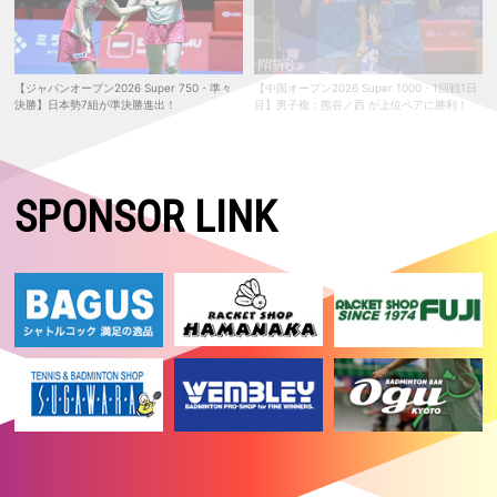
【インドネシアオープン2026 Super 1000・2回戦】男子単：田中が世
界ランク1位に勝利！！
2026.06.03
【インドネシアオープン2026 Super 1000・1回戦2日目】日本勢12組が
【ジャパンオープン2026 Super 750・準々
【中国オープン2026 Super 1000・1回戦1日
決勝】日本勢7組が準決勝進出！
目】男子複：熊谷／西 が上位ペアに勝利！
2回戦進出
2026.06.02
【インドネシアオープン2026 Super 1000・1回戦1日目】日本勢の女子
複3組いずれも勝利 女子単：仁平は明地に勝利
SPONSOR LINK
2026.05.31
【シンガポールオープン2026 Super 750・決勝】女子単：山口、混合
複：霜上／保原ともに準優勝
2026.05.30
【シンガポールオープン2026 Super 750・準決勝】女子単：山口、混合
複：霜上／保原が決勝進出！
2026.05.29
【シンガポールオープン2026 Super 750・準々決勝】混合複：霜上／保
原の快進撃止まらず！ 日本勢4組が準決勝進出
2026.05.28
【シンガポールオープン2026 Super 750・2回戦】日本勢9組が準々決
勝進出