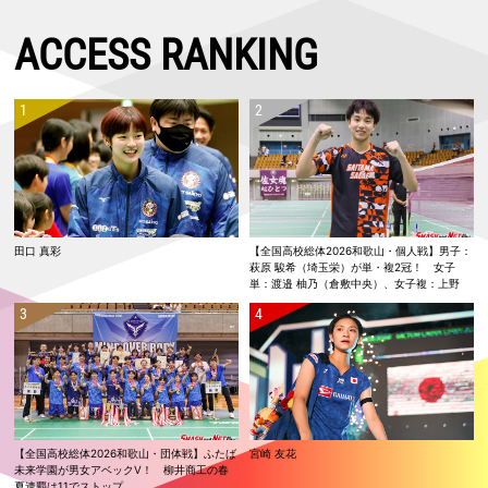
に勝利！ 日本勢5組が準決勝進出
ACCESS RANKING
2026.06.25
【USオープン2026 Super 300・2回戦】日本勢11組が準々決勝進出
2026.06.24
【USオープン2026 Super 300・1回戦2日目】日本勢14組が2回戦進出
2026.06.23
【USオープン2026 Super 300・予選／1回戦1日目】日本勢８組が勝利
2026.06.21
【全日本実業団2026・決勝】男子：トナミ運輸、女子：岐阜Bluvicが優
勝！！
田口 真彩
【全国高校総体2026和歌山・個人戦】男子：
2026.06.20
萩原 駿希（埼玉栄）が単・複2冠！ 女子
【全日本実業団2026・準々決勝／準決勝】男子：トナミ運輸と
単：渡邉 柚乃（倉敷中央）、女子複：上野
優寿／伴野 碧唯（ふたば未来学園）が春夏連
BIPROGY、女子：岐阜BluvicとBIPROGYが決勝進出！
覇！
2026.06.14
【オーストラリアオープン2026 Super 500・決勝】女子単：山口 茜が
優勝！！
2026.06.13
【オーストラリアオープン2026 Super 500・準決勝】山口が決勝進
出！ 奥原はベスト4
【全国高校総体2026和歌山・団体戦】ふたば
宮崎 友花
未来学園が男女アベックV！ 柳井商工の春
2026.06.12
夏連覇は11でストップ