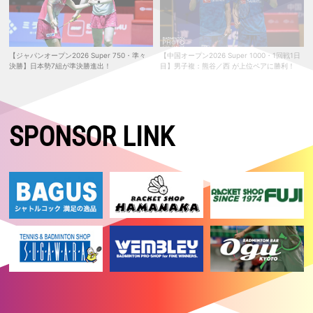
【インドネシアオープン2026 Super 1000・2回戦】男子単：田中が世
界ランク1位に勝利！！
2026.06.03
【インドネシアオープン2026 Super 1000・1回戦2日目】日本勢12組が
【ジャパンオープン2026 Super 750・準々
【中国オープン2026 Super 1000・1回戦1日
決勝】日本勢7組が準決勝進出！
目】男子複：熊谷／西 が上位ペアに勝利！
2回戦進出
2026.06.02
【インドネシアオープン2026 Super 1000・1回戦1日目】日本勢の女子
複3組いずれも勝利 女子単：仁平は明地に勝利
SPONSOR LINK
2026.05.31
【シンガポールオープン2026 Super 750・決勝】女子単：山口、混合
複：霜上／保原ともに準優勝
2026.05.30
【シンガポールオープン2026 Super 750・準決勝】女子単：山口、混合
複：霜上／保原が決勝進出！
2026.05.29
【シンガポールオープン2026 Super 750・準々決勝】混合複：霜上／保
原の快進撃止まらず！ 日本勢4組が準決勝進出
2026.05.28
【シンガポールオープン2026 Super 750・2回戦】日本勢9組が準々決
勝進出