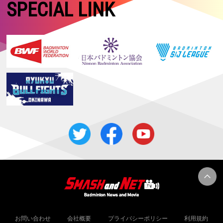
SPECIAL LINK
2026.05.27
【シンガポールオープン2026 Super 750・1回戦2日目】五十嵐／志
田、霜上／保原、渡辺／田口がランキング上位に勝利！
2026.05.26
【シンガポールオープン2026 Super 750・1回戦1日目】男子単：奈良岡
がランキング上位に勝利！
2026.05.24
【日本ランキングサーキット2026】高校2年の渡邉 柚乃が女子単優
勝！ 5種目いずれも初優勝
2026.05.24
【マレーシアマスターズ2026 Super 500・決勝】女子複：櫻本／廣田
は準優勝
2026.05.23
【マレーシアマスターズ2026 Super 500・準決勝】女子複：櫻本／廣
田が決勝進出！ 女子単：明地はベスト4
2026.05.22
【マレーシアマスターズ2026 Super 500・準々決勝】女子単：明地、
女子複：櫻本／廣田が準決勝進出！
2026.05.21
【マレーシアマスターズ2026 Super 500・2回戦】女子複：櫻本／廣田
が志田／五十嵐を破る！ 日本勢５組が準々決勝進出
お問い合わせ
会社概要
プライバシーポリシー
利用規約