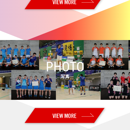
【カナダオープン2026 Super 300・準決勝】日本勢が5種目全てで決勝
進出！ 男子単・女子複は日本勢対決へ
2026.07.03
【カナダオープン2026 Super 300・準々決勝】後藤／吉田が格上に勝
利！ 沖本、鈴木／山北、古賀／齋藤が日本人対決を制す！
2026.07.02
【カナダオープン2026 Super 300・2回戦】日本勢13組が準々決勝進出
2026.07.01
【カナダオープン2026 Super 300・1回戦2日目】日本勢17組が2回戦進
出
PHOTO
2026.06.30
【カナダオープン2026 Super 300・予選／1回戦1日目】日本勢7組が2
回戦進出 男子単：秦野が本戦出場
写真
2026.06.28
【USオープン2026 Super 300・決勝】男子複：山下／岡村が海外ツ
アー初優勝！！ 女子複：髙橋／中出はツアー3連続優勝！！
2026.06.27
【USオープン2026 Super 300・準決勝】男子複：山下／岡村、女子
複：髙橋／中出が決勝進出！
2026.06.26
【USオープン2026 Super 300・準々決勝】女子複：髙橋／中出が格上