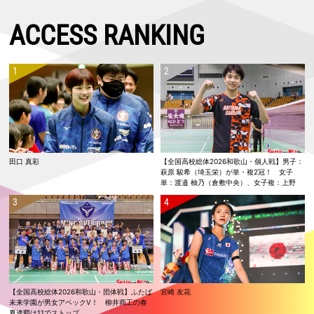
に勝利！ 日本勢5組が準決勝進出
ACCESS RANKING
2026.06.25
【USオープン2026 Super 300・2回戦】日本勢11組が準々決勝進出
2026.06.24
【USオープン2026 Super 300・1回戦2日目】日本勢14組が2回戦進出
2026.06.23
【USオープン2026 Super 300・予選／1回戦1日目】日本勢８組が勝利
2026.06.21
【全日本実業団2026・決勝】男子：トナミ運輸、女子：岐阜Bluvicが優
勝！！
田口 真彩
【全国高校総体2026和歌山・個人戦】男子：
2026.06.20
萩原 駿希（埼玉栄）が単・複2冠！ 女子
【全日本実業団2026・準々決勝／準決勝】男子：トナミ運輸と
単：渡邉 柚乃（倉敷中央）、女子複：上野
優寿／伴野 碧唯（ふたば未来学園）が春夏連
BIPROGY、女子：岐阜BluvicとBIPROGYが決勝進出！
覇！
2026.06.14
【オーストラリアオープン2026 Super 500・決勝】女子単：山口 茜が
優勝！！
2026.06.13
【オーストラリアオープン2026 Super 500・準決勝】山口が決勝進
出！ 奥原はベスト4
【全国高校総体2026和歌山・団体戦】ふたば
宮崎 友花
未来学園が男女アベックV！ 柳井商工の春
2026.06.12
夏連覇は11でストップ