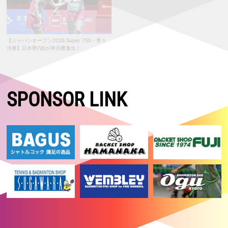
【インドネシアオープン2026 Super 1000・2回戦】男子単：田中が世
界ランク1位に勝利！！
2026.06.03
【インドネシアオープン2026 Super 1000・1回戦2日目】日本勢12組が
【ジャパンオープン2026 Super 750・準々
【中国オープン2026 Super 1000・1回戦1日
決勝】日本勢7組が準決勝進出！
目】男子複：熊谷／西 が上位ペアに勝利！
2回戦進出
2026.06.02
【インドネシアオープン2026 Super 1000・1回戦1日目】日本勢の女子
複3組いずれも勝利 女子単：仁平は明地に勝利
SPONSOR LINK
2026.05.31
【シンガポールオープン2026 Super 750・決勝】女子単：山口、混合
複：霜上／保原ともに準優勝
2026.05.30
【シンガポールオープン2026 Super 750・準決勝】女子単：山口、混合
複：霜上／保原が決勝進出！
2026.05.29
【シンガポールオープン2026 Super 750・準々決勝】混合複：霜上／保
原の快進撃止まらず！ 日本勢4組が準決勝進出
2026.05.28
【シンガポールオープン2026 Super 750・2回戦】日本勢9組が準々決
勝進出