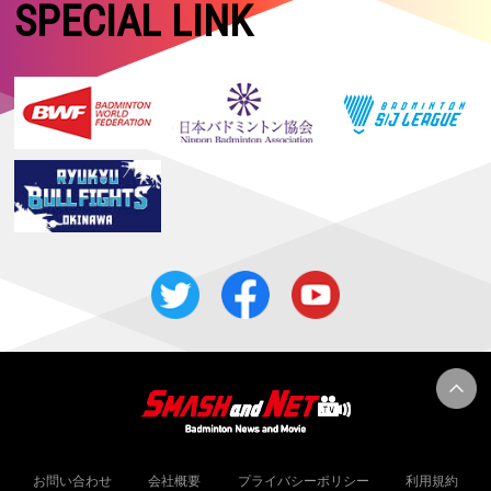
SPECIAL LINK
2026.05.27
【シンガポールオープン2026 Super 750・1回戦2日目】五十嵐／志
田、霜上／保原、渡辺／田口がランキング上位に勝利！
2026.05.26
【シンガポールオープン2026 Super 750・1回戦1日目】男子単：奈良岡
がランキング上位に勝利！
2026.05.24
【日本ランキングサーキット2026】高校2年の渡邉 柚乃が女子単優
勝！ 5種目いずれも初優勝
2026.05.24
【マレーシアマスターズ2026 Super 500・決勝】女子複：櫻本／廣田
は準優勝
2026.05.23
【マレーシアマスターズ2026 Super 500・準決勝】女子複：櫻本／廣
田が決勝進出！ 女子単：明地はベスト4
2026.05.22
【マレーシアマスターズ2026 Super 500・準々決勝】女子単：明地、
女子複：櫻本／廣田が準決勝進出！
2026.05.21
【マレーシアマスターズ2026 Super 500・2回戦】女子複：櫻本／廣田
が志田／五十嵐を破る！ 日本勢５組が準々決勝進出
お問い合わせ
会社概要
プライバシーポリシー
利用規約