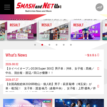
人戦】男子：萩原
駿希（埼玉栄）が
2026.08.02
2026.07.26
単・複2冠！ 女
【タイペイオープ
【中国オープン
2
団
子単：渡邉 柚乃
ン2026 Super
2026 Super
来
（倉敷中央）、女
300】男子単：沖
1000・決勝】女
2
ッ
子複：上野 優寿／
本、女子複：髙橋
子単：山口が優
工
伴野 碧唯（ふたば
／中出、混合複：
勝！！ 女子複：
で
未来学園）が春夏
渡辺／田口が優
福島／松本は準優
連覇！
勝！！
勝
What's News
一覧を見る
2026.08.02
【タイペイオープン2026 Super 300】男子単：沖本、女子複：髙橋／
中出、混合複：渡辺／田口が優勝！！
2026.07.27
【全国高校総体2026和歌山・個人戦】男子：萩原 駿希（埼玉栄）が
単・複2冠！ 女子単：渡邉 柚乃（倉敷中央）、女子複：上野 優寿／伴
野 碧唯（ふたば未来学園）が春夏連覇！
2026.07.26
【中国オープン2026 Super 1000・決勝】女子単：山口が優勝！！ 女