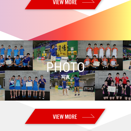
【カナダオープン2026 Super 300・決勝】日本勢が5種目制覇！！ 沖
本はSuper 300大会 初制覇！
2026.07.04
【カナダオープン2026 Super 300・準決勝】日本勢が5種目全てで決勝
進出！ 男子単・女子複は日本勢対決へ
2026.07.03
【カナダオープン2026 Super 300・準々決勝】後藤／吉田が格上に勝
利！ 沖本、鈴木／山北、古賀／齋藤が日本人対決を制す！
2026.07.02
【カナダオープン2026 Super 300・2回戦】日本勢13組が準々決勝進出
PHOTO
2026.07.01
【カナダオープン2026 Super 300・1回戦2日目】日本勢17組が2回戦進
出
写真
2026.06.30
【カナダオープン2026 Super 300・予選／1回戦1日目】日本勢7組が2
回戦進出 男子単：秦野が本戦出場
2026.06.28
【USオープン2026 Super 300・決勝】男子複：山下／岡村が海外ツ
アー初優勝！！ 女子複：髙橋／中出はツアー3連続優勝！！
2026.06.27
【USオープン2026 Super 300・準決勝】男子複：山下／岡村、女子