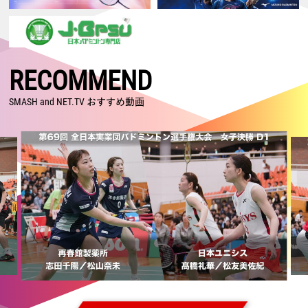
野 碧唯（ふたば未来学園）が春夏連覇！
2026.07.26
【中国オープン2026 Super 1000・決勝】女子単：山口が優勝！！ 女
子複：福島／松本は準優勝
2026.07.25
RECOMMEND
【中国オープン2026 Super 1000・準決勝】山口、福島／松本が決勝進
出！ 宮崎はベスト4
SMASH and NET.TV おすすめ動画
2026.07.24
【中国オープン2026 Super 1000・準々決勝】女子単：宮崎が上位選手
に勝利！ 女子単：山口、女子複：福島／松本も準決勝進出
2026.07.24
【全国高校総体2026和歌山・団体戦】ふたば未来学園が男女アベック
V！ 柳井商工の春夏連覇は11でストップ
2026.07.23
【中国オープン2026 Super 1000・2回戦】混合複：渡辺／田口が上位
ペアに勝利！ 日本勢6組が準々決勝進出
2026.07.22
【中国オープン2026 Super 1000・1回戦2日目】混合複：霜上／保原が
上位ペアに勝利！ 日本勢13組が2回戦進出
2026.07.21
【中国オープン2026 Super 1000・1回戦1日目】男子複：熊谷／西 が上