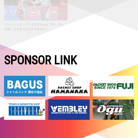
【インドネシアオープン2026 Super 1000・準々決勝】保原／廣上が世
界ランク2位を下す！ 山口、福島／松本も準決勝進出
2026.06.04
【インドネシアオープン2026 Super 1000・2回戦】男子単：田中が世
【ジャパンオープン2026 Super 750・準々
【中国オープン2026 Super 1000・1回戦1日
決勝】日本勢7組が準決勝進出！
目】男子複：熊谷／西 が上位ペアに勝利！
界ランク1位に勝利！！
2026.06.03
【インドネシアオープン2026 Super 1000・1回戦2日目】日本勢12組が
2回戦進出
SPONSOR LINK
2026.06.02
【インドネシアオープン2026 Super 1000・1回戦1日目】日本勢の女子
複3組いずれも勝利 女子単：仁平は明地に勝利
2026.05.31
【シンガポールオープン2026 Super 750・決勝】女子単：山口、混合
複：霜上／保原ともに準優勝
2026.05.30
【シンガポールオープン2026 Super 750・準決勝】女子単：山口、混合
複：霜上／保原が決勝進出！
2026.05.29
【シンガポールオープン2026 Super 750・準々決勝】混合複：霜上／保
原の快進撃止まらず！ 日本勢4組が準決勝進出