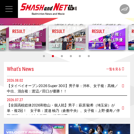
人戦】男子：萩原
駿希（埼玉栄）が
2026.08.02
2026.07.26
単・複2冠！ 女
【タイペイオープ
【中国オープン
2
団
子単：渡邉 柚乃
ン2026 Super
2026 Super
来
（倉敷中央）、女
300】男子単：沖
1000・決勝】女
2
ッ
子複：上野 優寿／
本、女子複：髙橋
子単：山口が優
工
伴野 碧唯（ふたば
／中出、混合複：
勝！！ 女子複：
で
未来学園）が春夏
渡辺／田口が優
福島／松本は準優
連覇！
勝！！
勝
What's News
一覧を見る
2026.08.02
【タイペイオープン2026 Super 300】男子単：沖本、女子複：髙橋／
中出、混合複：渡辺／田口が優勝！！
2026.07.27
【全国高校総体2026和歌山・個人戦】男子：萩原 駿希（埼玉栄）が
単・複2冠！ 女子単：渡邉 柚乃（倉敷中央）、女子複：上野 優寿／伴
野 碧唯（ふたば未来学園）が春夏連覇！
2026.07.26
【中国オープン2026 Super 1000・決勝】女子単：山口が優勝！！ 女