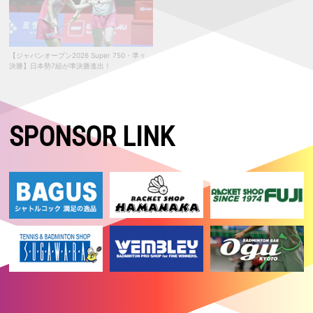
【インドネシアオープン2026 Super 1000・2回戦】男子単：田中が世
界ランク1位に勝利！！
2026.06.03
【インドネシアオープン2026 Super 1000・1回戦2日目】日本勢12組が
【ジャパンオープン2026 Super 750・準々
【中国オープン2026 Super 1000・1回戦1日
決勝】日本勢7組が準決勝進出！
目】男子複：熊谷／西 が上位ペアに勝利！
2回戦進出
2026.06.02
【インドネシアオープン2026 Super 1000・1回戦1日目】日本勢の女子
複3組いずれも勝利 女子単：仁平は明地に勝利
SPONSOR LINK
2026.05.31
【シンガポールオープン2026 Super 750・決勝】女子単：山口、混合
複：霜上／保原ともに準優勝
2026.05.30
【シンガポールオープン2026 Super 750・準決勝】女子単：山口、混合
複：霜上／保原が決勝進出！
2026.05.29
【シンガポールオープン2026 Super 750・準々決勝】混合複：霜上／保
原の快進撃止まらず！ 日本勢4組が準決勝進出
2026.05.28
【シンガポールオープン2026 Super 750・2回戦】日本勢9組が準々決
勝進出