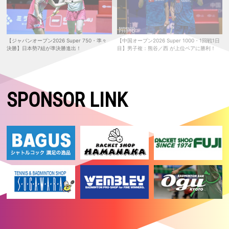
【インドネシアオープン2026 Super 1000・2回戦】男子単：田中が世
界ランク1位に勝利！！
2026.06.03
【インドネシアオープン2026 Super 1000・1回戦2日目】日本勢12組が
【ジャパンオープン2026 Super 750・準々
【中国オープン2026 Super 1000・1回戦1日
決勝】日本勢7組が準決勝進出！
目】男子複：熊谷／西 が上位ペアに勝利！
2回戦進出
2026.06.02
【インドネシアオープン2026 Super 1000・1回戦1日目】日本勢の女子
複3組いずれも勝利 女子単：仁平は明地に勝利
SPONSOR LINK
2026.05.31
【シンガポールオープン2026 Super 750・決勝】女子単：山口、混合
複：霜上／保原ともに準優勝
2026.05.30
【シンガポールオープン2026 Super 750・準決勝】女子単：山口、混合
複：霜上／保原が決勝進出！
2026.05.29
【シンガポールオープン2026 Super 750・準々決勝】混合複：霜上／保
原の快進撃止まらず！ 日本勢4組が準決勝進出
2026.05.28
【シンガポールオープン2026 Super 750・2回戦】日本勢9組が準々決
勝進出