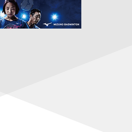
山口、女子複：福島／松本も準決勝進出
11でストップ
組が準々決勝進出
勢13組が2回戦進出
男子複：保木／小林が日本人対決で勝利！
上に勝利！ 日本勢15組が2回戦進出