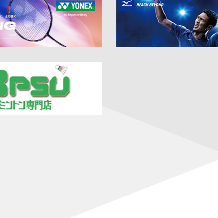
uper 1000・準決勝】山口、福島／松本が決勝進出！ 宮崎はベスト4
Super 1000・準々決勝】女子単：宮崎が上位選手に勝利！ 女子単：
歌山・団体戦】ふたば未来学園が男女アベックV！ 柳井商工の春夏連覇は
uper 1000・2回戦】混合複：渡辺／田口が上位ペアに勝利！ 日本勢6
uper 1000・1回戦2日目】混合複：霜上／保原が上位ペアに勝利！ 日本
per 1000・1回戦1日目】男子複：熊谷／西 が上位ペアに勝利！
 Super 750・決勝】女子単：山口、男子単：渡邉いずれも準優勝
 Super 750・準決勝】女子単：山口、男子単：渡邉が決勝進出！
 Super 750・準々決勝】日本勢7組が準決勝進出！
6 Super 750・2回戦】女子複：鈴木／山北、混合複：古賀／齋藤、
 Super 750・1回戦2日目】男子単：田中、男子複：川邊／松川が格