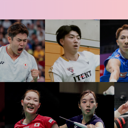
2026.06.25
【USオープン2026 Su
2026.06.24
【USオープン2026 Su
2026.06.23
【USオープン2026 Su
2026.06.21
【全日本実業団2026・決
2026.06.20
【全日本実業団2026・準
2026.06.14
【オーストラリアオープン2
2026.06.13
【オーストラリアオープン2
2026.06.12
【オーストラリアオープン2
2026.06.11
【オーストラリアオープン2
2026.06.10
【オーストラリアオープン20
2026.06.09
【オーストラリアオープン2