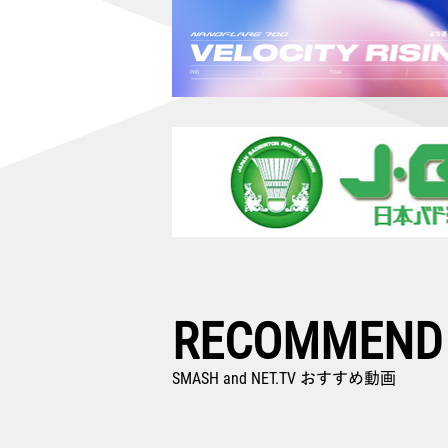
2026.07.25
【中国オープン2026 S
2026.07.24
【中国オープン2026 
2026.07.24
【全国高校総体2026和
2026.07.23
【中国オープン2026 S
2026.07.22
【中国オープン2026 S
2026.07.21
【中国オープン2026 Su
2026.07.19
【ジャパンオープン2026
2026.07.18
【ジャパンオープン2026
RECOMMEND
2026.07.17
【ジャパンオープン2026
SMASH and NET.TV おすすめ動画
2026.07.16
【ジャパンオープン202
2026.07.15
【ジャパンオープン2026