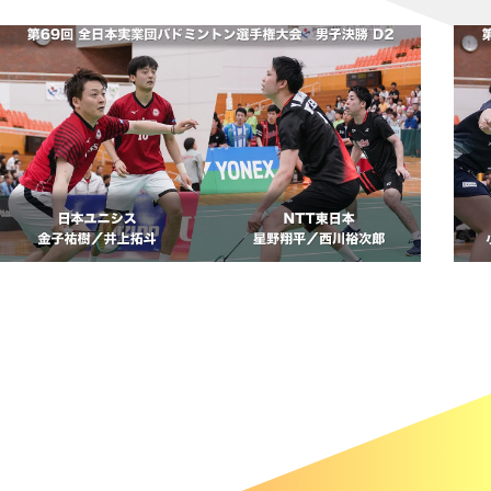
奈良岡、奥原、渡辺／田口も2回戦進出
制覇！
複は日本勢対決へ
北、古賀／齋藤が日本人対決を制す！
野が本戦出場
複：髙橋／中出はツアー3連続優勝！！
！
準決勝進出