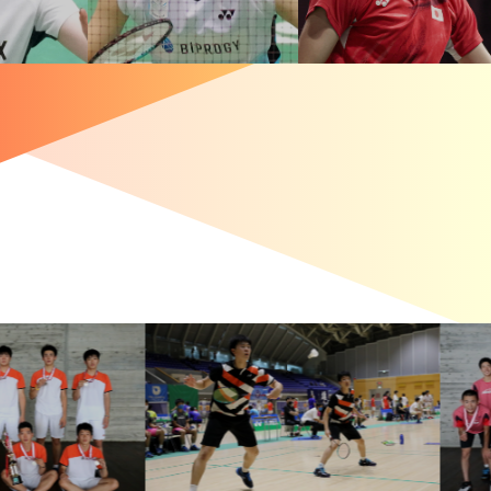
勝進出！
 山口、福島／松本も準決勝進出
女子単：仁平は明地に勝利
優勝
進出！
！ 日本勢4組が準決勝進出
田口がランキング上位に勝利！