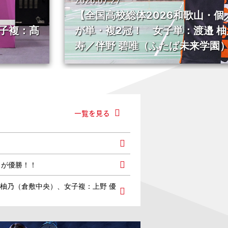
埼玉栄）
2026.07.26
：上野 優
【中国オープン2026 Super 
勝！！ 女子複：福島／松本は
一覧を見る
口が優勝！！
 柚乃（倉敷中央）、女子複：上野 優
勝