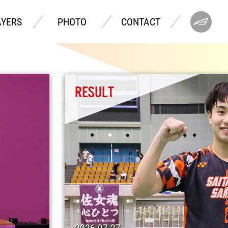
AYERS
PHOTO
CONTACT