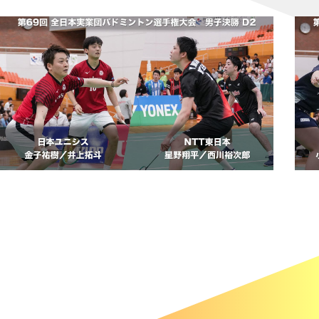
制覇！
複は日本勢対決へ
北、古賀／齋藤が日本人対決を制す！
野が本戦出場
複：髙橋／中出はツアー3連続優勝！！
！
準決勝進出