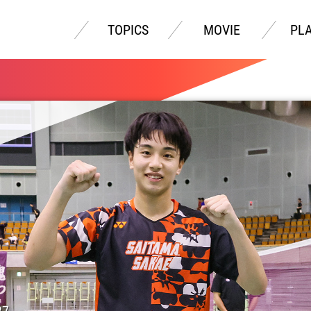
TOPICS
MOVIE
PL