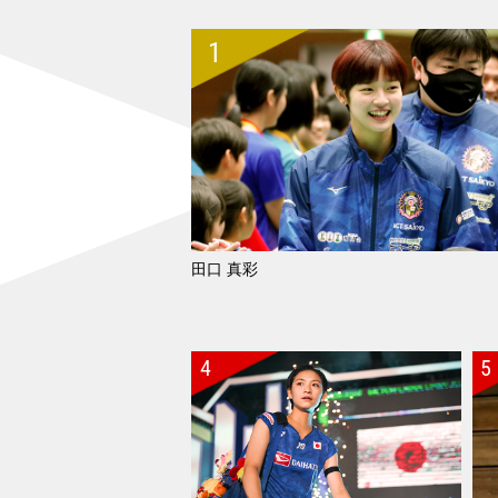
2026.05.15
【タイオープン2026 S
2026.05.14
【タイオープン2026 S
2026.05.13
【タイオープン2026 Su
2026.05.12
【タイオープン2026 S
2026.05.04
【関東大学春季リーグ20
2026.05.02
【トマス＆ユーバー杯20
田口 真彩
2026.05.01
【トマス＆ユーバー杯20
2026.04.30
【トマス＆ユーバー杯20
2026.04.13
【ミズノおもてなしカップ
2026.04.12
【ミズノおもてなしカップ