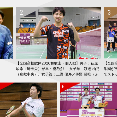
uper 500・準々決勝】日本勢4組が準決勝進出！
uper 500・2回戦】女子複：鈴木／山北、混合複：霜上／保原が難敵に勝
per 500・1回戦2日目】日本勢14組が2回戦進出
uper 500・予選／1回戦1日目】女子複：櫻本／廣田、予選で辛勝
26】男子：日本体育大学、女子：筑波大学が優勝！！
26・準決勝】日本女子、中国に0−3で敗退しベスト４
【全国高校総体2026和歌山・個人戦】男子：萩原
【全国
26・準々決勝】日本男子、フランスに0−3で敗退
駿希（埼玉栄）が単・複2冠！ 女子単：渡邉 柚乃
学園が
（倉敷中央）、女子複：上野 優寿／伴野 碧唯（ふ
でスト
26・準々決勝】日本女子、タイに3−1で勝利して準決勝進出！
たば未来学園）が春夏連覇！
 ジャパン2026】各種目の優勝者〜3位が決まり閉幕
 ジャパン2026】各国のバド愛好者がプレー 12日には松友美佐紀