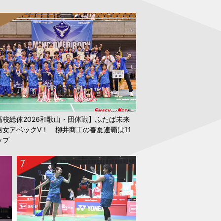
利！
高校総体2026和歌山・団体戦】ふたば未来
男女アベックV！ 柳井商工の春夏連覇は11
ップ
選手・早川賢一さんが来場、ファンと交流