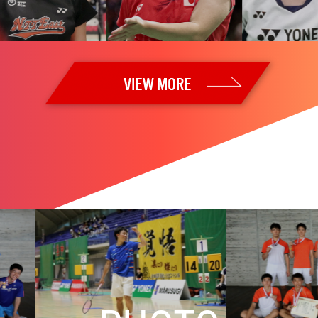
26 Super 1000・準決勝】女子単：山口、女子複：福島／松本が決
26 Super 1000・準々決勝】保原／廣上が世界ランク2位を下す！
26 Super 1000・2回戦】男子単：田中が世界ランク1位に勝利！！
6 Super 1000・1回戦2日目】日本勢12組が2回戦進出
26 Super 1000・1回戦1日目】日本勢の女子複3組いずれも勝利 
26 Super 750・決勝】女子単：山口、混合複：霜上／保原ともに準
26 Super 750・準決勝】女子単：山口、混合複：霜上／保原が決勝
26 Super 750・準々決勝】混合複：霜上／保原の快進撃止まらず
26 Super 750・2回戦】日本勢9組が準々決勝進出
26 Super 750・1回戦2日目】五十嵐／志田、霜上／保原、渡辺／
26 Super 750・1回戦1日目】男子単：奈良岡がランキング上位に勝