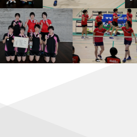
：明地はベスト4
決勝進出！
る！ 日本勢５組が準々決勝進出
勝