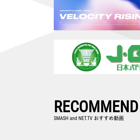
2026.07.24
【中国オープン2026 
2026.07.24
【全国高校総体2026和
2026.07.23
【中国オープン2026 S
2026.07.22
【中国オープン2026 S
2026.07.21
【中国オープン2026 Su
2026.07.19
【ジャパンオープン2026
2026.07.18
【ジャパンオープン2026
2026.07.17
【ジャパンオープン2026
RECOMMEND
2026.07.16
【ジャパンオープン202
SMASH and NET.TV おすすめ動画
2026.07.15
【ジャパンオープン2026
2026.07.14
【ジャパンオープン2026