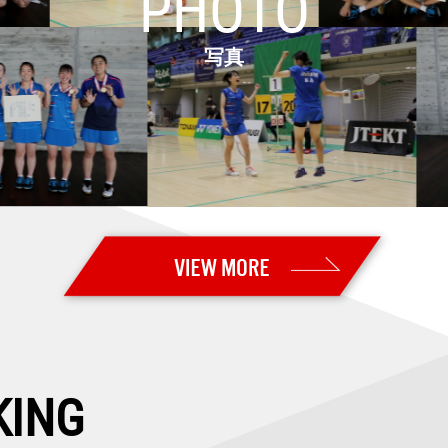
PHOTO
ト2026】高校2年の渡邉 柚乃が女子単優勝！ 5種目いずれも初優勝
写真
26 Super 500・決勝】女子複：櫻本／廣田は準優勝
26 Super 500・準決勝】女子複：櫻本／廣田が決勝進出！ 女子単
26 Super 500・準々決勝】女子単：明地、女子複：櫻本／廣田が準
026 Super 500・2回戦】女子複：櫻本／廣田が志田／五十嵐を破
6 Super 500・1回戦2日目】日本勢9組が2回戦進出
26 Super 500・予選／1回戦1日目】日本勢3組がいずれも勝利
uper 500・決勝】女子単：山口が優勝！！ 女子複：中西／岩永は準優
uper 100】女子複：髙橋／中出が優勝！！
KING
uper 500・準決勝】女子複：中西／岩永、女子単：山口が決勝進出！