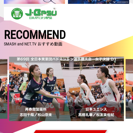
子複：福島／松本は準優勝
2026.07.25
【中国オープン2026 Super 1000・準決勝】山口、福島／松本が決勝進
出！ 宮崎はベスト4
2026.07.24
RECOMMEND
【中国オープン2026 Super 1000・準々決勝】女子単：宮崎が上位選手
に勝利！ 女子単：山口、女子複：福島／松本も準決勝進出
SMASH and NET.TV おすすめ動画
2026.07.24
【全国高校総体2026和歌山・団体戦】ふたば未来学園が男女アベック
V！ 柳井商工の春夏連覇は11でストップ
2026.07.23
【中国オープン2026 Super 1000・2回戦】混合複：渡辺／田口が上位
ペアに勝利！ 日本勢6組が準々決勝進出
2026.07.22
【中国オープン2026 Super 1000・1回戦2日目】混合複：霜上／保原が
上位ペアに勝利！ 日本勢13組が2回戦進出
2026.07.21
【中国オープン2026 Super 1000・1回戦1日目】男子複：熊谷／西 が上
位ペアに勝利！
2026.07.19
【ジャパンオープン2026 Super 750・決勝】女子単：山口、男子単：渡