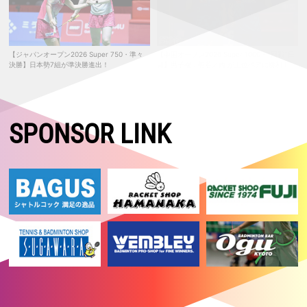
【インドネシアオープン2026 Super 1000・2回戦】男子単：田中が世
界ランク1位に勝利！！
2026.06.03
【インドネシアオープン2026 Super 1000・1回戦2日目】日本勢12組が
【ジャパンオープン2026 Super 750・準々
【中国オープン2026 Super 1000・1回戦1日
決勝】日本勢7組が準決勝進出！
目】男子複：熊谷／西 が上位ペアに勝利！
2回戦進出
2026.06.02
【インドネシアオープン2026 Super 1000・1回戦1日目】日本勢の女子
複3組いずれも勝利 女子単：仁平は明地に勝利
SPONSOR LINK
2026.05.31
【シンガポールオープン2026 Super 750・決勝】女子単：山口、混合
複：霜上／保原ともに準優勝
2026.05.30
【シンガポールオープン2026 Super 750・準決勝】女子単：山口、混合
複：霜上／保原が決勝進出！
2026.05.29
【シンガポールオープン2026 Super 750・準々決勝】混合複：霜上／保
原の快進撃止まらず！ 日本勢4組が準決勝進出
2026.05.28
【シンガポールオープン2026 Super 750・2回戦】日本勢9組が準々決
勝進出