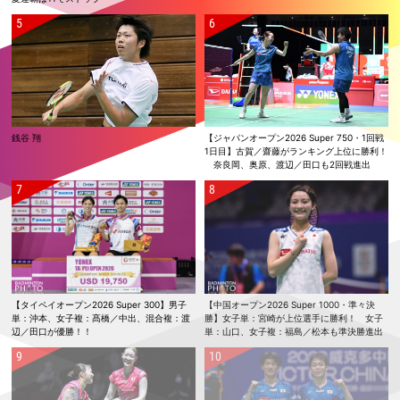
【オーストラリアオープン2026 Super 500・準々決勝】山口、奥原が
準決勝進出
2026.06.11
【オーストラリアオープン2026 Super 500・2回戦】日本勢３組が準々
決勝進出
2026.06.10
【オーストラリアオープン2026 Super 500・1回戦2日目】日本勢5組が
2回戦進出
銭谷 翔
【ジャパンオープン2026 Super 750・1回戦
1日目】古賀／齋藤がランキング上位に勝利！
2026.06.09
奈良岡、奥原、渡辺／田口も2回戦進出
【オーストラリアオープン2026 Super 500・予選／1回戦1日目】男子
単：小川 翔悟、武井 凛生 ともに本戦出場ならず
2026.06.07
【インドネシアオープン2026 Super 1000・決勝】フクマツ優勝！！
山口は準優勝
2026.06.06
【インドネシアオープン2026 Super 1000・準決勝】女子単：山口、女
【タイペイオープン2026 Super 300】男子
【中国オープン2026 Super 1000・準々決
子複：福島／松本が決勝進出！
単：沖本、女子複：髙橋／中出、混合複：渡
勝】女子単：宮崎が上位選手に勝利！ 女子
辺／田口が優勝！！
単：山口、女子複：福島／松本も準決勝進出
2026.06.05
【インドネシアオープン2026 Super 1000・準々決勝】保原／廣上が世
界ランク2位を下す！ 山口、福島／松本も準決勝進出
2026.06.04