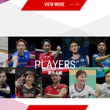
邉いずれも準優勝
2026.07.18
【ジャパンオープン2026 Super 750・準決勝】女子単：山口、男子単：
渡邉が決勝進出！
2026.07.17
【ジャパンオープン2026 Super 750・準々決勝】日本勢7組が準決勝進
出！
2026.07.16
【ジャパンオープン2026 Super 750・2回戦】女子複：鈴木／山北、混
合複：古賀／齋藤、男子複：保木／小林が日本人対決で勝利！
2026.07.15
PLAYERS
【ジャパンオープン2026 Super 750・1回戦2日目】男子単：田中、男
子複：川邊／松川が格上に勝利！ 日本勢15組が2回戦進出
選手名鑑
2026.07.14
【ジャパンオープン2026 Super 750・1回戦1日目】古賀／齋藤がランキ
ング上位に勝利！ 奈良岡、奥原、渡辺／田口も2回戦進出
2026.07.05
【カナダオープン2026 Super 300・決勝】日本勢が5種目制覇！！ 沖
本はSuper 300大会 初制覇！
2026.07.04