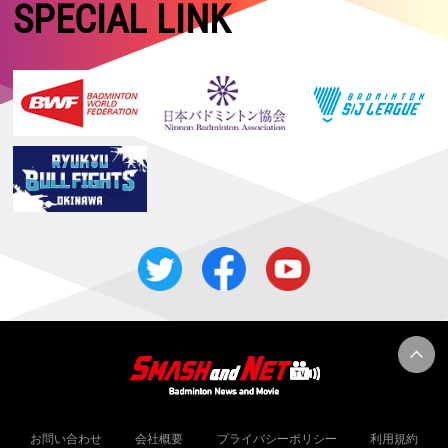
SPECIAL LINK
2026.05.27
【シンガポールオープン2026 Super 750・1回戦2日目】五十嵐／志
田、霜上／保原、渡辺／田口がランキング上位に勝利！
2026.05.26
【シンガポールオープン2026 Super 750・1回戦1日目】男子単：奈良岡
がランキング上位に勝利！
2026.05.24
【日本ランキングサーキット2026】高校2年の渡邉 柚乃が女子単優
勝！ 5種目いずれも初優勝
2026.05.24
【マレーシアマスターズ2026 Super 500・決勝】女子複：櫻本／廣田
は準優勝
2026.05.23
【マレーシアマスターズ2026 Super 500・準決勝】女子複：櫻本／廣
田が決勝進出！ 女子単：明地はベスト4
2026.05.22
【マレーシアマスターズ2026 Super 500・準々決勝】女子単：明地、
女子複：櫻本／廣田が準決勝進出！
2026.05.21
【マレーシアマスターズ2026 Super 500・2回戦】女子複：櫻本／廣田
が志田／五十嵐を破る！ 日本勢５組が準々決勝進出
お問い合わせ
会社概要
プライバシーポリシー
利用規約