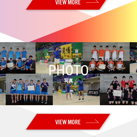
【カナダオープン2026 Super 300・準決勝】日本勢が5種目全てで決勝
進出！ 男子単・女子複は日本勢対決へ
2026.07.03
【カナダオープン2026 Super 300・準々決勝】後藤／吉田が格上に勝
利！ 沖本、鈴木／山北、古賀／齋藤が日本人対決を制す！
2026.07.02
【カナダオープン2026 Super 300・2回戦】日本勢13組が準々決勝進出
2026.07.01
【カナダオープン2026 Super 300・1回戦2日目】日本勢17組が2回戦進
出
PHOTO
2026.06.30
【カナダオープン2026 Super 300・予選／1回戦1日目】日本勢7組が2
回戦進出 男子単：秦野が本戦出場
写真
2026.06.28
【USオープン2026 Super 300・決勝】男子複：山下／岡村が海外ツ
アー初優勝！！ 女子複：髙橋／中出はツアー3連続優勝！！
2026.06.27
【USオープン2026 Super 300・準決勝】男子複：山下／岡村、女子
複：髙橋／中出が決勝進出！
2026.06.26
【USオープン2026 Super 300・準々決勝】女子複：髙橋／中出が格上