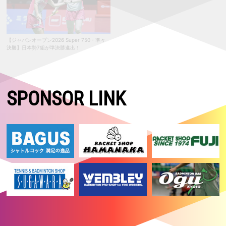
【インドネシアオープン2026 Super 1000・2回戦】男子単：田中が世
界ランク1位に勝利！！
2026.06.03
【インドネシアオープン2026 Super 1000・1回戦2日目】日本勢12組が
【ジャパンオープン2026 Super 750・準々
【中国オープン2026 Super 1000・1回戦1日
決勝】日本勢7組が準決勝進出！
目】男子複：熊谷／西 が上位ペアに勝利！
2回戦進出
2026.06.02
【インドネシアオープン2026 Super 1000・1回戦1日目】日本勢の女子
複3組いずれも勝利 女子単：仁平は明地に勝利
SPONSOR LINK
2026.05.31
【シンガポールオープン2026 Super 750・決勝】女子単：山口、混合
複：霜上／保原ともに準優勝
2026.05.30
【シンガポールオープン2026 Super 750・準決勝】女子単：山口、混合
複：霜上／保原が決勝進出！
2026.05.29
【シンガポールオープン2026 Super 750・準々決勝】混合複：霜上／保
原の快進撃止まらず！ 日本勢4組が準決勝進出
2026.05.28
【シンガポールオープン2026 Super 750・2回戦】日本勢9組が準々決
勝進出