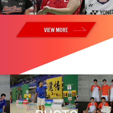
26 Super 1000・準決勝】女子単：山口、女子複：福島／松本が決
26 Super 1000・準々決勝】保原／廣上が世界ランク2位を下す！
26 Super 1000・2回戦】男子単：田中が世界ランク1位に勝利！！
6 Super 1000・1回戦2日目】日本勢12組が2回戦進出
26 Super 1000・1回戦1日目】日本勢の女子複3組いずれも勝利 
26 Super 750・決勝】女子単：山口、混合複：霜上／保原ともに準
26 Super 750・準決勝】女子単：山口、混合複：霜上／保原が決勝
26 Super 750・準々決勝】混合複：霜上／保原の快進撃止まらず
26 Super 750・2回戦】日本勢9組が準々決勝進出
26 Super 750・1回戦2日目】五十嵐／志田、霜上／保原、渡辺／
26 Super 750・1回戦1日目】男子単：奈良岡がランキング上位に勝