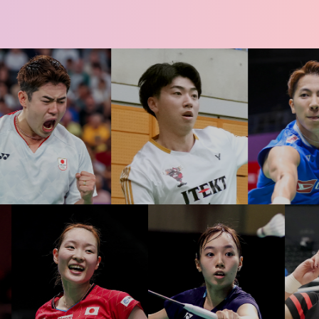
2026.06.24
【USオープン2026 Su
2026.06.23
【USオープン2026 Su
2026.06.21
【全日本実業団2026・決
2026.06.20
【全日本実業団2026・準
2026.06.14
【オーストラリアオープン2
2026.06.13
【オーストラリアオープン2
2026.06.12
【オーストラリアオープン2
2026.06.11
【オーストラリアオープン2
2026.06.10
【オーストラリアオープン20
2026.06.09
【オーストラリアオープン2
2026.06.07
【インドネシアオープン20