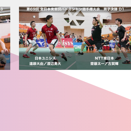
2026.07.05
【カナダオープン2026 S
2026.07.04
【カナダオープン2026 
2026.07.03
【カナダオープン2026
2026.07.02
【カナダオープン2026 S
2026.07.01
【カナダオープン2026 S
2026.06.30
【カナダオープン2026 
2026.06.28
【USオープン2026 S
2026.06.27
【USオープン2026 S
2026.06.26
【USオープン2026 S
2026.06.25
【USオープン2026 Su