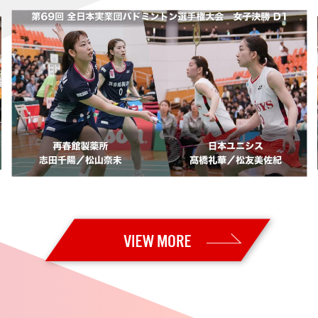
uper 300・決勝】日本勢が5種目制覇！！ 沖本はSuper 300大会 初
Super 300・準決勝】日本勢が5種目全てで決勝進出！ 男子単・女子
 Super 300・準々決勝】後藤／吉田が格上に勝利！ 沖本、鈴木／山
uper 300・2回戦】日本勢13組が準々決勝進出
uper 300・1回戦2日目】日本勢17組が2回戦進出
Super 300・予選／1回戦1日目】日本勢7組が2回戦進出 男子単：秦
uper 300・決勝】男子複：山下／岡村が海外ツアー初優勝！！ 女子
uper 300・準決勝】男子複：山下／岡村、女子複：髙橋／中出が決勝進出
uper 300・準々決勝】女子複：髙橋／中出が格上に勝利！ 日本勢5組が
per 300・2回戦】日本勢11組が準々決勝進出