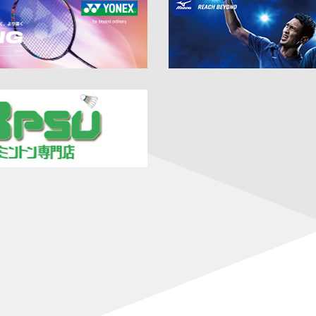
Super 1000・準々決勝】女子単：宮崎が上位選手に勝利！ 女子単：
歌山・団体戦】ふたば未来学園が男女アベックV！ 柳井商工の春夏連覇は
uper 1000・2回戦】混合複：渡辺／田口が上位ペアに勝利！ 日本勢6
uper 1000・1回戦2日目】混合複：霜上／保原が上位ペアに勝利！ 日本
per 1000・1回戦1日目】男子複：熊谷／西 が上位ペアに勝利！
 Super 750・決勝】女子単：山口、男子単：渡邉いずれも準優勝
 Super 750・準決勝】女子単：山口、男子単：渡邉が決勝進出！
 Super 750・準々決勝】日本勢7組が準決勝進出！
6 Super 750・2回戦】女子複：鈴木／山北、混合複：古賀／齋藤、
 Super 750・1回戦2日目】男子単：田中、男子複：川邊／松川が格
 Super 750・1回戦1日目】古賀／齋藤がランキング上位に勝利！ 