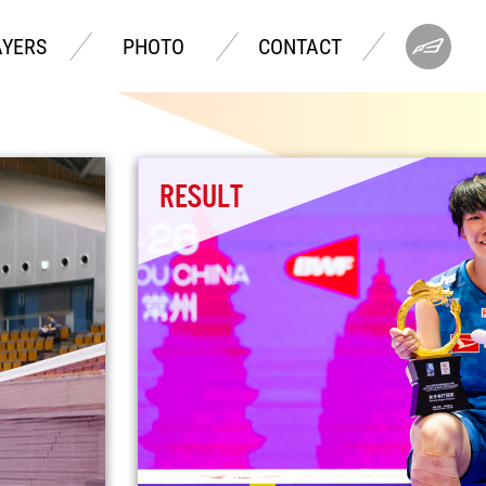
AYERS
PHOTO
CONTACT