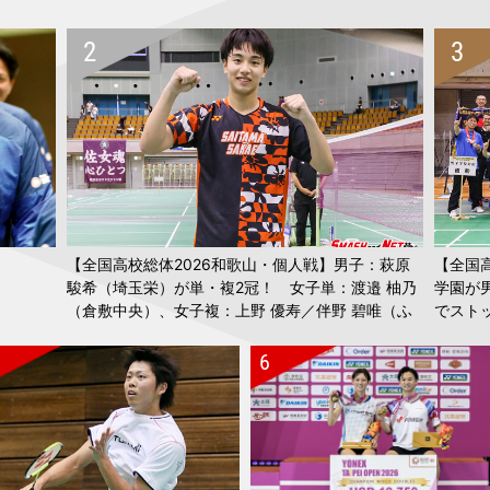
uper 500・準々決勝】日本勢4組が準決勝進出！
uper 500・2回戦】女子複：鈴木／山北、混合複：霜上／保原が難敵に勝
per 500・1回戦2日目】日本勢14組が2回戦進出
uper 500・予選／1回戦1日目】女子複：櫻本／廣田、予選で辛勝
26】男子：日本体育大学、女子：筑波大学が優勝！！
26・準決勝】日本女子、中国に0−3で敗退しベスト４
【全国高校総体2026和歌山・個人戦】男子：萩原
【全国
26・準々決勝】日本男子、フランスに0−3で敗退
駿希（埼玉栄）が単・複2冠！ 女子単：渡邉 柚乃
学園が
（倉敷中央）、女子複：上野 優寿／伴野 碧唯（ふ
でスト
26・準々決勝】日本女子、タイに3−1で勝利して準決勝進出！
たば未来学園）が春夏連覇！
 ジャパン2026】各種目の優勝者〜3位が決まり閉幕
 ジャパン2026】各国のバド愛好者がプレー 12日には松友美佐紀