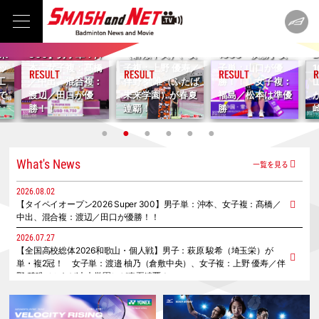
人戦】男子：萩原
駿希（埼玉栄）が
2026.08.02
2026.07.26
単・複2冠！ 女
【タイペイオープ
【中国オープン
2
団
子単：渡邉 柚乃
ン2026 Super
2026 Super
来
（倉敷中央）、女
300】男子単：沖
1000・決勝】女
2
ッ
子複：上野 優寿／
本、女子複：髙橋
子単：山口が優
工
伴野 碧唯（ふたば
／中出、混合複：
勝！！ 女子複：
で
未来学園）が春夏
渡辺／田口が優
福島／松本は準優
連覇！
勝！！
勝
What's News
一覧を見る
2026.08.02
【タイペイオープン2026 Super 300】男子単：沖本、女子複：髙橋／
中出、混合複：渡辺／田口が優勝！！
2026.07.27
【全国高校総体2026和歌山・個人戦】男子：萩原 駿希（埼玉栄）が
単・複2冠！ 女子単：渡邉 柚乃（倉敷中央）、女子複：上野 優寿／伴
野 碧唯（ふたば未来学園）が春夏連覇！
2026.07.26
【中国オープン2026 Super 1000・決勝】女子単：山口が優勝！！ 女