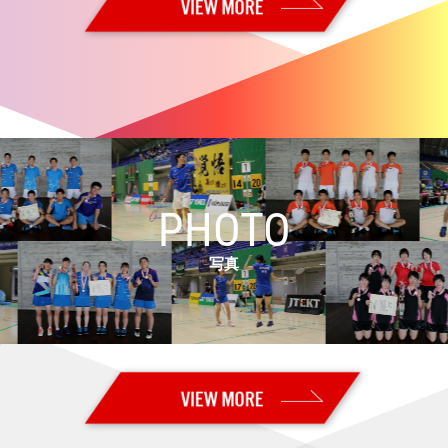
【カナダオープン2026 Super 300・準決勝】日本勢が5種目全てで決勝
進出！ 男子単・女子複は日本勢対決へ
2026.07.03
【カナダオープン2026 Super 300・準々決勝】後藤／吉田が格上に勝
利！ 沖本、鈴木／山北、古賀／齋藤が日本人対決を制す！
2026.07.02
【カナダオープン2026 Super 300・2回戦】日本勢13組が準々決勝進出
2026.07.01
【カナダオープン2026 Super 300・1回戦2日目】日本勢17組が2回戦進
出
PHOTO
2026.06.30
【カナダオープン2026 Super 300・予選／1回戦1日目】日本勢7組が2
回戦進出 男子単：秦野が本戦出場
写真
2026.06.28
【USオープン2026 Super 300・決勝】男子複：山下／岡村が海外ツ
アー初優勝！！ 女子複：髙橋／中出はツアー3連続優勝！！
2026.06.27
【USオープン2026 Super 300・準決勝】男子複：山下／岡村、女子
複：髙橋／中出が決勝進出！
2026.06.26
【USオープン2026 Super 300・準々決勝】女子複：髙橋／中出が格上