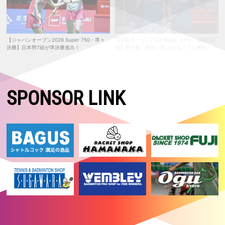
【インドネシアオープン2026 Super 1000・2回戦】男子単：田中が世
界ランク1位に勝利！！
2026.06.03
【インドネシアオープン2026 Super 1000・1回戦2日目】日本勢12組が
【ジャパンオープン2026 Super 750・準々
【中国オープン2026 Super 1000・1回戦1日
決勝】日本勢7組が準決勝進出！
目】男子複：熊谷／西 が上位ペアに勝利！
2回戦進出
2026.06.02
【インドネシアオープン2026 Super 1000・1回戦1日目】日本勢の女子
複3組いずれも勝利 女子単：仁平は明地に勝利
SPONSOR LINK
2026.05.31
【シンガポールオープン2026 Super 750・決勝】女子単：山口、混合
複：霜上／保原ともに準優勝
2026.05.30
【シンガポールオープン2026 Super 750・準決勝】女子単：山口、混合
複：霜上／保原が決勝進出！
2026.05.29
【シンガポールオープン2026 Super 750・準々決勝】混合複：霜上／保
原の快進撃止まらず！ 日本勢4組が準決勝進出
2026.05.28
【シンガポールオープン2026 Super 750・2回戦】日本勢9組が準々決
勝進出