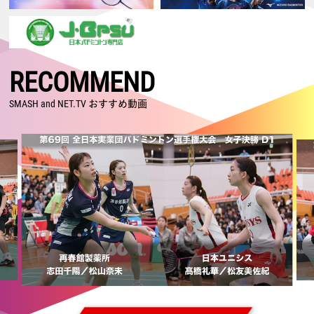
子複：福島／松本は準優勝
2026.07.25
【中国オープン2026 Super 1000・準決勝】山口、福島／松本が決勝進
出！ 宮崎はベスト4
2026.07.24
RECOMMEND
【中国オープン2026 Super 1000・準々決勝】女子単：宮崎が上位選手
に勝利！ 女子単：山口、女子複：福島／松本も準決勝進出
SMASH and NET.TV おすすめ動画
2026.07.24
【全国高校総体2026和歌山・団体戦】ふたば未来学園が男女アベック
V！ 柳井商工の春夏連覇は11でストップ
2026.07.23
【中国オープン2026 Super 1000・2回戦】混合複：渡辺／田口が上位
ペアに勝利！ 日本勢6組が準々決勝進出
2026.07.22
【中国オープン2026 Super 1000・1回戦2日目】混合複：霜上／保原が
上位ペアに勝利！ 日本勢13組が2回戦進出
2026.07.21
【中国オープン2026 Super 1000・1回戦1日目】男子複：熊谷／西 が上
位ペアに勝利！
2026.07.19
【ジャパンオープン2026 Super 750・決勝】女子単：山口、男子単：渡