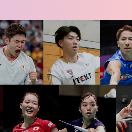
2026.06.24
【USオープン2026 Su
2026.06.23
【USオープン2026 Su
2026.06.21
【全日本実業団2026・決
2026.06.20
【全日本実業団2026・準
2026.06.14
【オーストラリアオープン2
2026.06.13
【オーストラリアオープン2
2026.06.12
【オーストラリアオープン2
2026.06.11
【オーストラリアオープン2
2026.06.10
【オーストラリアオープン20
2026.06.09
【オーストラリアオープン2
2026.06.07
【インドネシアオープン20