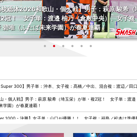
26
ープン2026 Super 1000・決勝】女子単：山口
 女子複：福島／松本は準優勝
 Super 300】男子単：沖本、女子複：髙橋／中出、混合複：渡辺／田
歌山・個人戦】男子：萩原 駿希（埼玉栄）が単・複2冠！ 女子単：渡邉
未来学園）が春夏連覇！
uper 1000・決勝】女子単：山口が優勝！！ 女子複：福島／松本は準優
uper 1000・準決勝】山口、福島／松本が決勝進出！ 宮崎はベスト4