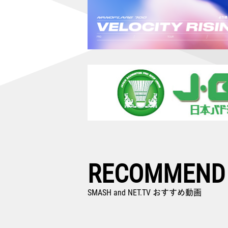
2026.07.24
【中国オープン2026 
2026.07.24
【全国高校総体2026和
2026.07.23
【中国オープン2026 S
2026.07.22
【中国オープン2026 S
2026.07.21
【中国オープン2026 Su
2026.07.19
【ジャパンオープン2026
2026.07.18
【ジャパンオープン2026
2026.07.17
【ジャパンオープン2026
RECOMMEND
2026.07.16
【ジャパンオープン202
SMASH and NET.TV おすすめ動画
2026.07.15
【ジャパンオープン2026
2026.07.14
【ジャパンオープン2026