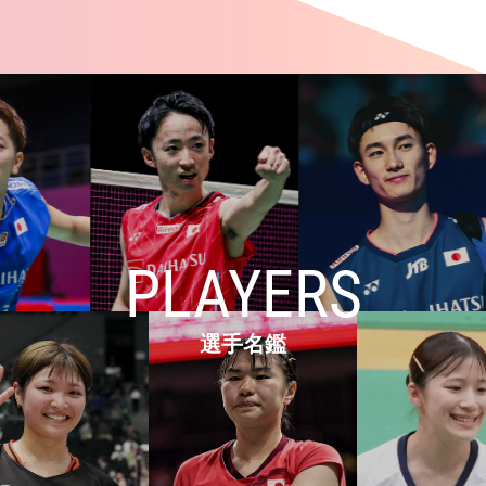
per 300・1回戦2日目】日本勢14組が2回戦進出
per 300・予選／1回戦1日目】日本勢８組が勝利
勝】男子：トナミ運輸、女子：岐阜Bluvicが優勝！！
々決勝／準決勝】男子：トナミ運輸とBIPROGY、女子：岐阜BluvicとB
026 Super 500・決勝】女子単：山口 茜が優勝！！
026 Super 500・準決勝】山口が決勝進出！ 奥原はベスト4
PLAYERS
026 Super 500・準々決勝】山口、奥原が準決勝進出
026 Super 500・2回戦】日本勢３組が準々決勝進出
選手名鑑
26 Super 500・1回戦2日目】日本勢5組が2回戦進出
026 Super 500・予選／1回戦1日目】男子単：小川 翔悟、武井 凛
26 Super 1000・決勝】フクマツ優勝！！ 山口は準優勝