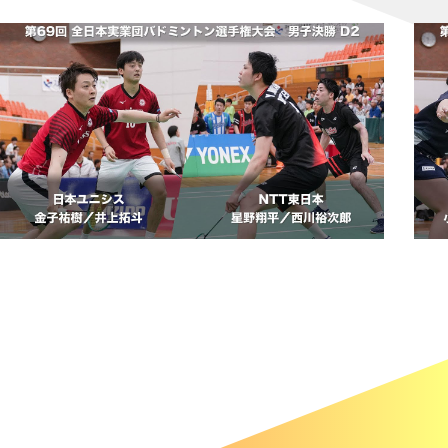
制覇！
複は日本勢対決へ
北、古賀／齋藤が日本人対決を制す！
野が本戦出場
複：髙橋／中出はツアー3連続優勝！！
！
準決勝進出