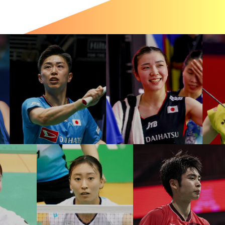
IPROGYが決勝進出！
生 ともに本戦出場ならず