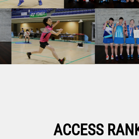
2026.05.24
【日本ランキングサーキッ
2026.05.24
【マレーシアマスターズ20
2026.05.23
【マレーシアマスターズ20
2026.05.22
【マレーシアマスターズ20
2026.05.21
【マレーシアマスターズ2
2026.05.20
【マレーシアマスターズ202
2026.05.19
【マレーシアマスターズ20
2026.05.17
【タイオープン2026 S
2026.05.17
【中国マスターズ2026 S
ACCESS RAN
2026.05.16
【タイオープン2026 S