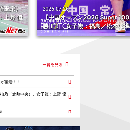
2026.07.25
が優
【中国オープン2026 Super 
勝進出！ 宮崎はベスト4
一覧を見る
口が優勝！！
 柚乃（倉敷中央）、女子複：上野 優
勝