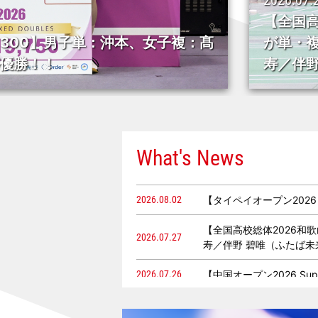
人戦】男子：萩原 駿希（埼玉栄）
2026.07.
柚乃（倉敷中央）、女子複：上野 優
【中国オ
）が春夏連覇！
勝！！
What's News
2026.08.02
【タイペイオープン2026
【全国高校総体2026和
2026.07.27
寿／伴野 碧唯（ふたば
2026.07.26
【中国オープン2026 S
2026.07.25
【中国オープン2026 S