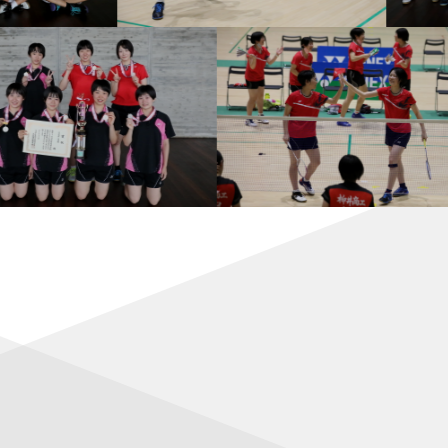
：明地はベスト4
決勝進出！
る！ 日本勢５組が準々決勝進出
勝