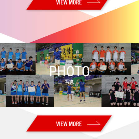
【カナダオープン2026 Super 300・準決勝】日本勢が5種目全てで決勝
進出！ 男子単・女子複は日本勢対決へ
2026.07.03
【カナダオープン2026 Super 300・準々決勝】後藤／吉田が格上に勝
利！ 沖本、鈴木／山北、古賀／齋藤が日本人対決を制す！
2026.07.02
【カナダオープン2026 Super 300・2回戦】日本勢13組が準々決勝進出
2026.07.01
【カナダオープン2026 Super 300・1回戦2日目】日本勢17組が2回戦進
出
PHOTO
2026.06.30
【カナダオープン2026 Super 300・予選／1回戦1日目】日本勢7組が2
回戦進出 男子単：秦野が本戦出場
写真
2026.06.28
【USオープン2026 Super 300・決勝】男子複：山下／岡村が海外ツ
アー初優勝！！ 女子複：髙橋／中出はツアー3連続優勝！！
2026.06.27
【USオープン2026 Super 300・準決勝】男子複：山下／岡村、女子
複：髙橋／中出が決勝進出！
2026.06.26
【USオープン2026 Super 300・準々決勝】女子複：髙橋／中出が格上