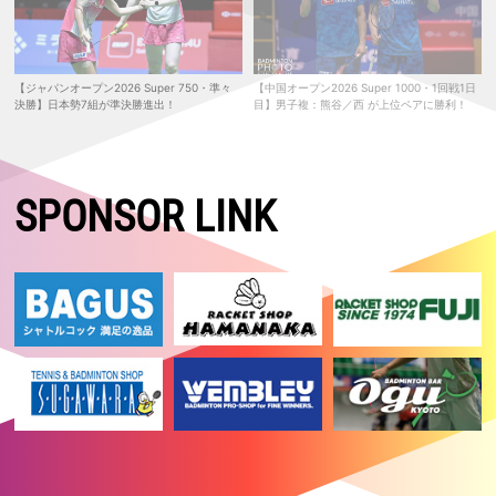
【インドネシアオープン2026 Super 1000・2回戦】男子単：田中が世
界ランク1位に勝利！！
2026.06.03
【インドネシアオープン2026 Super 1000・1回戦2日目】日本勢12組が
【ジャパンオープン2026 Super 750・準々
【中国オープン2026 Super 1000・1回戦1日
決勝】日本勢7組が準決勝進出！
目】男子複：熊谷／西 が上位ペアに勝利！
2回戦進出
2026.06.02
【インドネシアオープン2026 Super 1000・1回戦1日目】日本勢の女子
複3組いずれも勝利 女子単：仁平は明地に勝利
SPONSOR LINK
2026.05.31
【シンガポールオープン2026 Super 750・決勝】女子単：山口、混合
複：霜上／保原ともに準優勝
2026.05.30
【シンガポールオープン2026 Super 750・準決勝】女子単：山口、混合
複：霜上／保原が決勝進出！
2026.05.29
【シンガポールオープン2026 Super 750・準々決勝】混合複：霜上／保
原の快進撃止まらず！ 日本勢4組が準決勝進出
2026.05.28
【シンガポールオープン2026 Super 750・2回戦】日本勢9組が準々決
勝進出