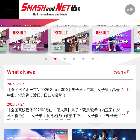
人戦】男子：萩原
駿希（埼玉栄）が
2026.08.02
2026.07.26
単・複2冠！ 女
【タイペイオープ
【中国オープン
2
団
子単：渡邉 柚乃
ン2026 Super
2026 Super
来
（倉敷中央）、女
300】男子単：沖
1000・決勝】女
2
ッ
子複：上野 優寿／
本、女子複：髙橋
子単：山口が優
工
伴野 碧唯（ふたば
／中出、混合複：
勝！！ 女子複：
で
未来学園）が春夏
渡辺／田口が優
福島／松本は準優
連覇！
勝！！
勝
What's News
一覧を見る
2026.08.02
【タイペイオープン2026 Super 300】男子単：沖本、女子複：髙橋／
中出、混合複：渡辺／田口が優勝！！
2026.07.27
【全国高校総体2026和歌山・個人戦】男子：萩原 駿希（埼玉栄）が
単・複2冠！ 女子単：渡邉 柚乃（倉敷中央）、女子複：上野 優寿／伴
野 碧唯（ふたば未来学園）が春夏連覇！
2026.07.26
【中国オープン2026 Super 1000・決勝】女子単：山口が優勝！！ 女