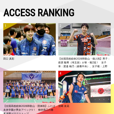
に勝利！ 日本勢5組が準決勝進出
ACCESS RANKING
2026.06.25
【USオープン2026 Super 300・2回戦】日本勢11組が準々決勝進出
2026.06.24
【USオープン2026 Super 300・1回戦2日目】日本勢14組が2回戦進出
2026.06.23
【USオープン2026 Super 300・予選／1回戦1日目】日本勢８組が勝利
2026.06.21
【全日本実業団2026・決勝】男子：トナミ運輸、女子：岐阜Bluvicが優
勝！！
田口 真彩
【全国高校総体2026和歌山・個人戦】男子：
2026.06.20
萩原 駿希（埼玉栄）が単・複2冠！ 女子
【全日本実業団2026・準々決勝／準決勝】男子：トナミ運輸と
単：渡邉 柚乃（倉敷中央）、女子複：上野
優寿／伴野 碧唯（ふたば未来学園）が春夏連
BIPROGY、女子：岐阜BluvicとBIPROGYが決勝進出！
覇！
2026.06.14
【オーストラリアオープン2026 Super 500・決勝】女子単：山口 茜が
優勝！！
2026.06.13
【オーストラリアオープン2026 Super 500・準決勝】山口が決勝進
出！ 奥原はベスト4
【全国高校総体2026和歌山・団体戦】ふたば
宮崎 友花
未来学園が男女アベックV！ 柳井商工の春
2026.06.12
夏連覇は11でストップ