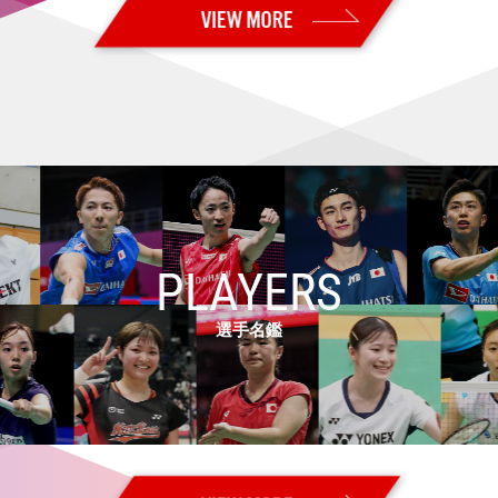
邉いずれも準優勝
2026.07.18
【ジャパンオープン2026 Super 750・準決勝】女子単：山口、男子単：
渡邉が決勝進出！
2026.07.17
【ジャパンオープン2026 Super 750・準々決勝】日本勢7組が準決勝進
出！
2026.07.16
【ジャパンオープン2026 Super 750・2回戦】女子複：鈴木／山北、混
合複：古賀／齋藤、男子複：保木／小林が日本人対決で勝利！
2026.07.15
PLAYERS
【ジャパンオープン2026 Super 750・1回戦2日目】男子単：田中、男
子複：川邊／松川が格上に勝利！ 日本勢15組が2回戦進出
選手名鑑
2026.07.14
【ジャパンオープン2026 Super 750・1回戦1日目】古賀／齋藤がランキ
ング上位に勝利！ 奈良岡、奥原、渡辺／田口も2回戦進出
2026.07.05
【カナダオープン2026 Super 300・決勝】日本勢が5種目制覇！！ 沖
本はSuper 300大会 初制覇！
2026.07.04