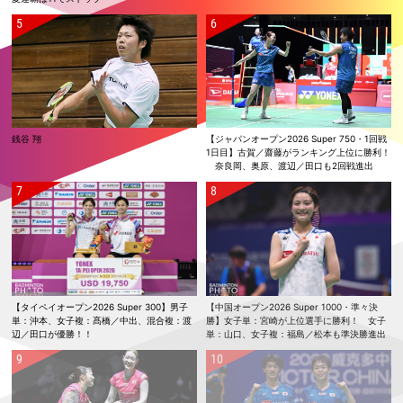
【オーストラリアオープン2026 Super 500・準々決勝】山口、奥原が
準決勝進出
2026.06.11
【オーストラリアオープン2026 Super 500・2回戦】日本勢３組が準々
決勝進出
2026.06.10
【オーストラリアオープン2026 Super 500・1回戦2日目】日本勢5組が
2回戦進出
銭谷 翔
【ジャパンオープン2026 Super 750・1回戦
1日目】古賀／齋藤がランキング上位に勝利！
2026.06.09
奈良岡、奥原、渡辺／田口も2回戦進出
【オーストラリアオープン2026 Super 500・予選／1回戦1日目】男子
単：小川 翔悟、武井 凛生 ともに本戦出場ならず
2026.06.07
【インドネシアオープン2026 Super 1000・決勝】フクマツ優勝！！
山口は準優勝
2026.06.06
【インドネシアオープン2026 Super 1000・準決勝】女子単：山口、女
【タイペイオープン2026 Super 300】男子
【中国オープン2026 Super 1000・準々決
子複：福島／松本が決勝進出！
単：沖本、女子複：髙橋／中出、混合複：渡
勝】女子単：宮崎が上位選手に勝利！ 女子
辺／田口が優勝！！
単：山口、女子複：福島／松本も準決勝進出
2026.06.05
【インドネシアオープン2026 Super 1000・準々決勝】保原／廣上が世
界ランク2位を下す！ 山口、福島／松本も準決勝進出
2026.06.04