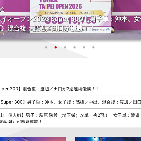
27
校総体2026和歌山・個人戦】男子：萩原 駿希（
2冠！ 女子単：渡邉 柚乃（倉敷中央）、女子複
野 碧唯（ふたば未来学園）が春夏連覇！
Super 300】混合複：渡辺／田口が2週連続優勝！！
 Super 300】男子単：沖本、女子複：髙橋／中出、混合複：渡辺／田
歌山・個人戦】男子：萩原 駿希（埼玉栄）が単・複2冠！ 女子単：渡邉
未来学園）が春夏連覇！
uper 1000・決勝】女子単：山口が優勝！！ 女子複：福島／松本は準優