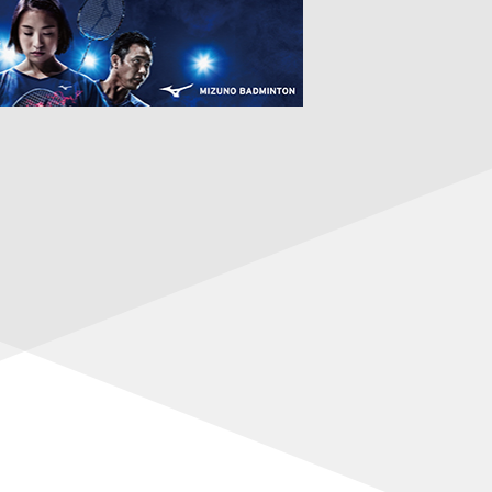
山口、女子複：福島／松本も準決勝進出
11でストップ
組が準々決勝進出
勢13組が2回戦進出
男子複：保木／小林が日本人対決で勝利！
上に勝利！ 日本勢15組が2回戦進出