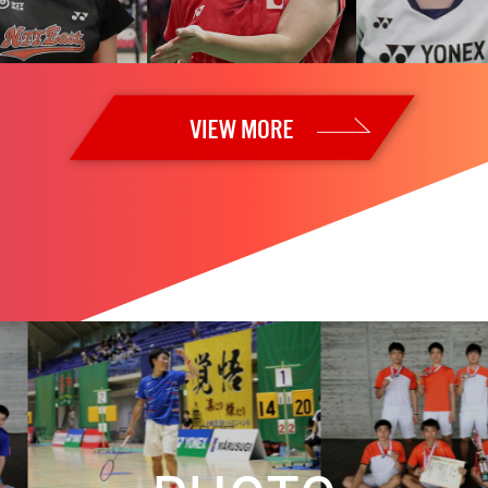
26 Super 1000・決勝】フクマツ優勝！！ 山口は準優勝
26 Super 1000・準決勝】女子単：山口、女子複：福島／松本が決
26 Super 1000・準々決勝】保原／廣上が世界ランク2位を下す！
26 Super 1000・2回戦】男子単：田中が世界ランク1位に勝利！！
6 Super 1000・1回戦2日目】日本勢12組が2回戦進出
26 Super 1000・1回戦1日目】日本勢の女子複3組いずれも勝利 
26 Super 750・決勝】女子単：山口、混合複：霜上／保原ともに準
26 Super 750・準決勝】女子単：山口、混合複：霜上／保原が決勝
26 Super 750・準々決勝】混合複：霜上／保原の快進撃止まらず
26 Super 750・2回戦】日本勢9組が準々決勝進出
26 Super 750・1回戦2日目】五十嵐／志田、霜上／保原、渡辺／