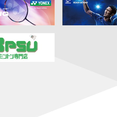
uper 1000・準決勝】山口、福島／松本が決勝進出！ 宮崎はベスト4
Super 1000・準々決勝】女子単：宮崎が上位選手に勝利！ 女子単：
歌山・団体戦】ふたば未来学園が男女アベックV！ 柳井商工の春夏連覇は
uper 1000・2回戦】混合複：渡辺／田口が上位ペアに勝利！ 日本勢6
uper 1000・1回戦2日目】混合複：霜上／保原が上位ペアに勝利！ 日本
per 1000・1回戦1日目】男子複：熊谷／西 が上位ペアに勝利！
 Super 750・決勝】女子単：山口、男子単：渡邉いずれも準優勝
 Super 750・準決勝】女子単：山口、男子単：渡邉が決勝進出！
 Super 750・準々決勝】日本勢7組が準決勝進出！
6 Super 750・2回戦】女子複：鈴木／山北、混合複：古賀／齋藤、
 Super 750・1回戦2日目】男子単：田中、男子複：川邊／松川が格