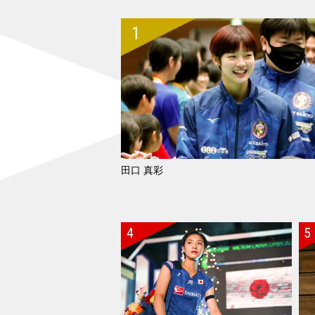
2026.05.16
【タイオープン2026 S
2026.05.15
【タイオープン2026 S
2026.05.14
【タイオープン2026 S
2026.05.13
【タイオープン2026 Su
2026.05.12
【タイオープン2026 S
2026.05.04
【関東大学春季リーグ20
田口 真彩
2026.05.02
【トマス＆ユーバー杯20
2026.05.01
【トマス＆ユーバー杯20
2026.04.30
【トマス＆ユーバー杯20
2026.04.13
【ミズノおもてなしカップ
2026.04.12
【ミズノおもてなしカップ