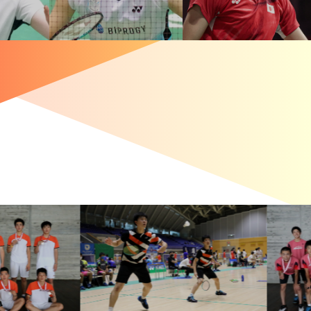
勝進出！
 山口、福島／松本も準決勝進出
女子単：仁平は明地に勝利
優勝
進出！
！ 日本勢4組が準決勝進出
田口がランキング上位に勝利！