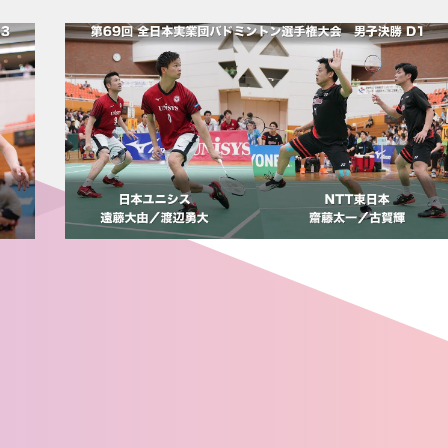
2026.07.14
【ジャパンオープン2026
2026.07.05
【カナダオープン2026 S
2026.07.04
【カナダオープン2026 
2026.07.03
【カナダオープン2026
2026.07.02
【カナダオープン2026 S
2026.07.01
【カナダオープン2026 S
2026.06.30
【カナダオープン2026 
2026.06.28
【USオープン2026 S
2026.06.27
【USオープン2026 S
2026.06.26
【USオープン2026 S