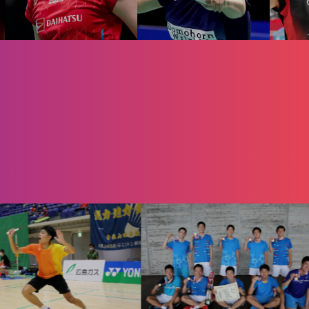
2026.06.07
【インドネシアオープン20
2026.06.06
【インドネシアオープン20
2026.06.05
【インドネシアオープン20
2026.06.04
【インドネシアオープン20
2026.06.03
【インドネシアオープン202
2026.06.02
【インドネシアオープン20
2026.05.31
【シンガポールオープン20
2026.05.30
【シンガポールオープン20
2026.05.29
【シンガポールオープン20
2026.05.28
【シンガポールオープン20
2026.05.27
【シンガポールオープン20