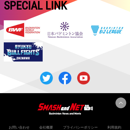
SPECIAL LINK
2026.05.27
【シンガポールオープン2026 Super 750・1回戦2日目】五十嵐／志
田、霜上／保原、渡辺／田口がランキング上位に勝利！
2026.05.26
【シンガポールオープン2026 Super 750・1回戦1日目】男子単：奈良岡
がランキング上位に勝利！
2026.05.24
【日本ランキングサーキット2026】高校2年の渡邉 柚乃が女子単優
勝！ 5種目いずれも初優勝
2026.05.24
【マレーシアマスターズ2026 Super 500・決勝】女子複：櫻本／廣田
は準優勝
2026.05.23
【マレーシアマスターズ2026 Super 500・準決勝】女子複：櫻本／廣
田が決勝進出！ 女子単：明地はベスト4
2026.05.22
【マレーシアマスターズ2026 Super 500・準々決勝】女子単：明地、
女子複：櫻本／廣田が準決勝進出！
2026.05.21
【マレーシアマスターズ2026 Super 500・2回戦】女子複：櫻本／廣田
が志田／五十嵐を破る！ 日本勢５組が準々決勝進出
お問い合わせ
会社概要
プライバシーポリシー
利用規約