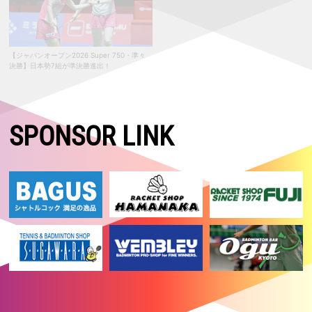
【インドネシアオープン2026 Super 1000・2回戦】男子単：田中が世
界ランク1位に勝利！！
2026.06.03
【インドネシアオープン2026 Super 1000・1回戦2日目】日本勢12組が
【ジャパンオープン2026 Super 750・準々
【中国オープン2026 Super 1000・1回戦1日
決勝】日本勢7組が準決勝進出！
目】男子複：熊谷／西 が上位ペアに勝利！
2回戦進出
2026.06.02
【インドネシアオープン2026 Super 1000・1回戦1日目】日本勢の女子
複3組いずれも勝利 女子単：仁平は明地に勝利
SPONSOR LINK
2026.05.31
【シンガポールオープン2026 Super 750・決勝】女子単：山口、混合
複：霜上／保原ともに準優勝
2026.05.30
【シンガポールオープン2026 Super 750・準決勝】女子単：山口、混合
複：霜上／保原が決勝進出！
2026.05.29
【シンガポールオープン2026 Super 750・準々決勝】混合複：霜上／保
原の快進撃止まらず！ 日本勢4組が準決勝進出
2026.05.28
【シンガポールオープン2026 Super 750・2回戦】日本勢9組が準々決
勝進出