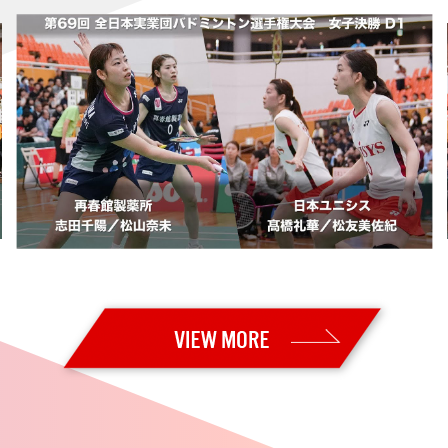
uper 300・決勝】日本勢が5種目制覇！！ 沖本はSuper 300大会 初
Super 300・準決勝】日本勢が5種目全てで決勝進出！ 男子単・女子
 Super 300・準々決勝】後藤／吉田が格上に勝利！ 沖本、鈴木／山
uper 300・2回戦】日本勢13組が準々決勝進出
uper 300・1回戦2日目】日本勢17組が2回戦進出
Super 300・予選／1回戦1日目】日本勢7組が2回戦進出 男子単：秦
uper 300・決勝】男子複：山下／岡村が海外ツアー初優勝！！ 女子
uper 300・準決勝】男子複：山下／岡村、女子複：髙橋／中出が決勝進出
uper 300・準々決勝】女子複：髙橋／中出が格上に勝利！ 日本勢5組が
per 300・2回戦】日本勢11組が準々決勝進出