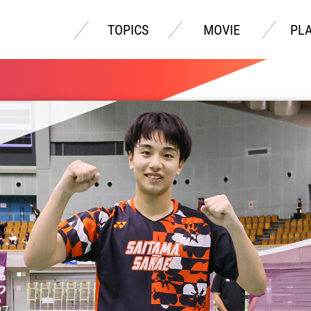
TOPICS
MOVIE
PL