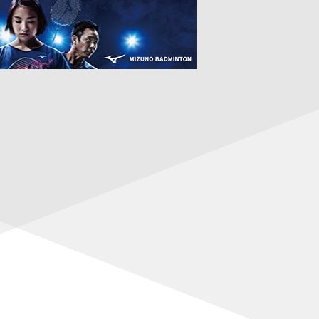
山口、女子複：福島／松本も準決勝進出
11でストップ
組が準々決勝進出
勢13組が2回戦進出
男子複：保木／小林が日本人対決で勝利！
上に勝利！ 日本勢15組が2回戦進出
奈良岡、奥原、渡辺／田口も2回戦進出