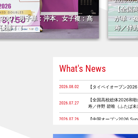
人戦】男子：萩原 駿希（埼玉栄）
2026.07.
柚乃（倉敷中央）、女子複：上野 優
【中国オ
）が春夏連覇！
勝！！
What's News
2026.08.02
【タイペイオープン2026
【全国高校総体2026和
2026.07.27
寿／伴野 碧唯（ふたば
2026.07.26
【中国オープン2026 S
2026.07.25
【中国オープン2026 S