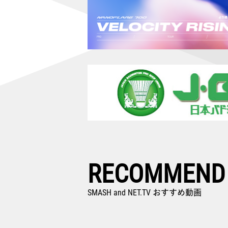
2026.07.24
【中国オープン2026 
2026.07.24
【全国高校総体2026和
2026.07.23
【中国オープン2026 S
2026.07.22
【中国オープン2026 S
2026.07.21
【中国オープン2026 Su
2026.07.19
【ジャパンオープン2026
2026.07.18
【ジャパンオープン2026
2026.07.17
【ジャパンオープン2026
RECOMMEND
2026.07.16
【ジャパンオープン202
SMASH and NET.TV おすすめ動画
2026.07.15
【ジャパンオープン2026
2026.07.14
【ジャパンオープン2026