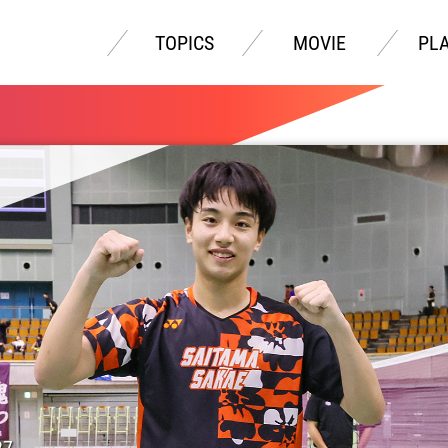
TOPICS
MOVIE
PL