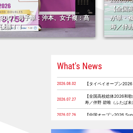
人戦】男子：萩原 駿希（埼玉栄）
2026.07.
柚乃（倉敷中央）、女子複：上野 優
【中国オ
）が春夏連覇！
勝！！
What's News
2026.08.02
【タイペイオープン2026
【全国高校総体2026和
2026.07.27
寿／伴野 碧唯（ふたば
2026.07.26
【中国オープン2026 S
2026.07.25
【中国オープン2026 S