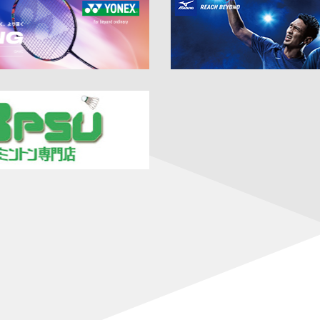
Super 1000・準々決勝】女子単：宮崎が上位選手に勝利！ 女子単：
歌山・団体戦】ふたば未来学園が男女アベックV！ 柳井商工の春夏連覇は
uper 1000・2回戦】混合複：渡辺／田口が上位ペアに勝利！ 日本勢6
uper 1000・1回戦2日目】混合複：霜上／保原が上位ペアに勝利！ 日本
per 1000・1回戦1日目】男子複：熊谷／西 が上位ペアに勝利！
 Super 750・決勝】女子単：山口、男子単：渡邉いずれも準優勝
 Super 750・準決勝】女子単：山口、男子単：渡邉が決勝進出！
 Super 750・準々決勝】日本勢7組が準決勝進出！
6 Super 750・2回戦】女子複：鈴木／山北、混合複：古賀／齋藤、
 Super 750・1回戦2日目】男子単：田中、男子複：川邊／松川が格
 Super 750・1回戦1日目】古賀／齋藤がランキング上位に勝利！ 