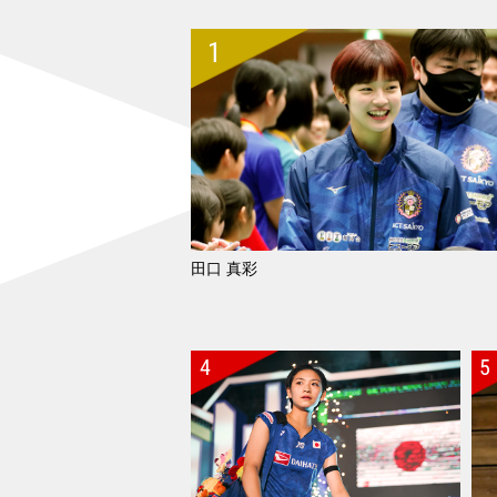
2026.05.15
【タイオープン2026 S
2026.05.14
【タイオープン2026 S
2026.05.13
【タイオープン2026 Su
2026.05.12
【タイオープン2026 S
2026.05.04
【関東大学春季リーグ20
2026.05.02
【トマス＆ユーバー杯20
田口 真彩
2026.05.01
【トマス＆ユーバー杯20
2026.04.30
【トマス＆ユーバー杯20
2026.04.13
【ミズノおもてなしカップ
2026.04.12
【ミズノおもてなしカップ