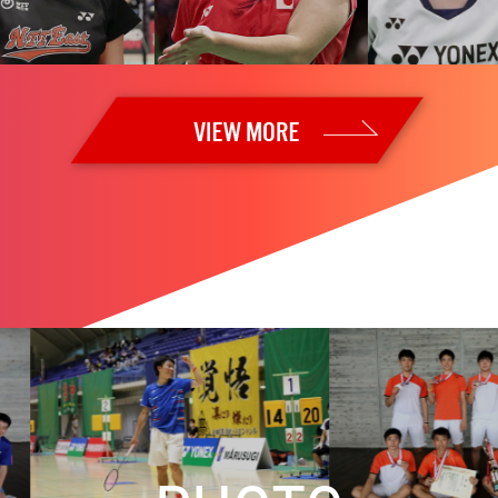
26 Super 1000・準決勝】女子単：山口、女子複：福島／松本が決
26 Super 1000・準々決勝】保原／廣上が世界ランク2位を下す！
26 Super 1000・2回戦】男子単：田中が世界ランク1位に勝利！！
6 Super 1000・1回戦2日目】日本勢12組が2回戦進出
26 Super 1000・1回戦1日目】日本勢の女子複3組いずれも勝利 
26 Super 750・決勝】女子単：山口、混合複：霜上／保原ともに準
26 Super 750・準決勝】女子単：山口、混合複：霜上／保原が決勝
26 Super 750・準々決勝】混合複：霜上／保原の快進撃止まらず
26 Super 750・2回戦】日本勢9組が準々決勝進出
26 Super 750・1回戦2日目】五十嵐／志田、霜上／保原、渡辺／
26 Super 750・1回戦1日目】男子単：奈良岡がランキング上位に勝