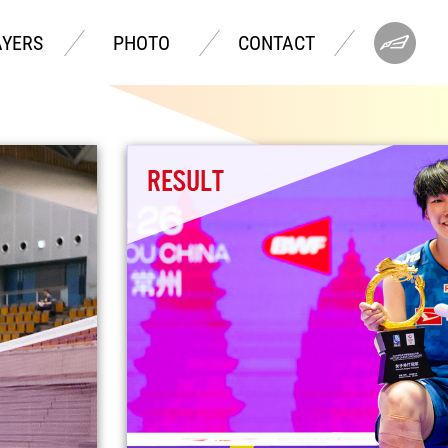
AYERS
PHOTO
CONTACT