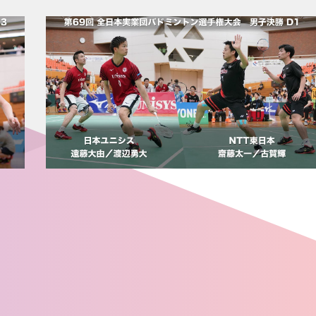
2026.07.05
【カナダオープン2026 S
2026.07.04
【カナダオープン2026 
2026.07.03
【カナダオープン2026
2026.07.02
【カナダオープン2026 S
2026.07.01
【カナダオープン2026 S
2026.06.30
【カナダオープン2026 
2026.06.28
【USオープン2026 S
2026.06.27
【USオープン2026 S
2026.06.26
【USオープン2026 S
2026.06.25
【USオープン2026 Su