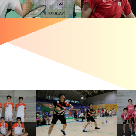
勝進出！
 山口、福島／松本も準決勝進出
女子単：仁平は明地に勝利
優勝
進出！
！ 日本勢4組が準決勝進出
田口がランキング上位に勝利！
利！