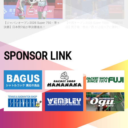
【インドネシアオープン2026 Super 1000・準々決勝】保原／廣上が世
界ランク2位を下す！ 山口、福島／松本も準決勝進出
2026.06.04
【インドネシアオープン2026 Super 1000・2回戦】男子単：田中が世
【ジャパンオープン2026 Super 750・準々
【中国オープン2026 Super 1000・1回戦1日
決勝】日本勢7組が準決勝進出！
目】男子複：熊谷／西 が上位ペアに勝利！
界ランク1位に勝利！！
2026.06.03
【インドネシアオープン2026 Super 1000・1回戦2日目】日本勢12組が
2回戦進出
SPONSOR LINK
2026.06.02
【インドネシアオープン2026 Super 1000・1回戦1日目】日本勢の女子
複3組いずれも勝利 女子単：仁平は明地に勝利
2026.05.31
【シンガポールオープン2026 Super 750・決勝】女子単：山口、混合
複：霜上／保原ともに準優勝
2026.05.30
【シンガポールオープン2026 Super 750・準決勝】女子単：山口、混合
複：霜上／保原が決勝進出！
2026.05.29
【シンガポールオープン2026 Super 750・準々決勝】混合複：霜上／保
原の快進撃止まらず！ 日本勢4組が準決勝進出