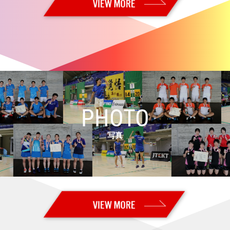
【カナダオープン2026 Super 300・決勝】日本勢が5種目制覇！！ 沖
本はSuper 300大会 初制覇！
2026.07.04
【カナダオープン2026 Super 300・準決勝】日本勢が5種目全てで決勝
進出！ 男子単・女子複は日本勢対決へ
2026.07.03
【カナダオープン2026 Super 300・準々決勝】後藤／吉田が格上に勝
利！ 沖本、鈴木／山北、古賀／齋藤が日本人対決を制す！
2026.07.02
【カナダオープン2026 Super 300・2回戦】日本勢13組が準々決勝進出
PHOTO
2026.07.01
【カナダオープン2026 Super 300・1回戦2日目】日本勢17組が2回戦進
出
写真
2026.06.30
【カナダオープン2026 Super 300・予選／1回戦1日目】日本勢7組が2
回戦進出 男子単：秦野が本戦出場
2026.06.28
【USオープン2026 Super 300・決勝】男子複：山下／岡村が海外ツ
アー初優勝！！ 女子複：髙橋／中出はツアー3連続優勝！！
2026.06.27
【USオープン2026 Super 300・準決勝】男子複：山下／岡村、女子