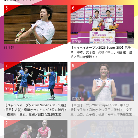
【オーストラリアオープン2026 Super 500・準決勝】山口が決勝進
出！ 奥原はベスト4
2026.06.12
【オーストラリアオープン2026 Super 500・準々決勝】山口、奥原が
準決勝進出
2026.06.11
【オーストラリアオープン2026 Super 500・2回戦】日本勢３組が準々
決勝進出
銭谷 翔
【タイペイオープン2026 Super 300】男子
単：沖本、女子複：髙橋／中出、混合複：渡
2026.06.10
辺／田口が優勝！！
【オーストラリアオープン2026 Super 500・1回戦2日目】日本勢5組が
2回戦進出
2026.06.09
【オーストラリアオープン2026 Super 500・予選／1回戦1日目】男子
単：小川 翔悟、武井 凛生 ともに本戦出場ならず
2026.06.07
【インドネシアオープン2026 Super 1000・決勝】フクマツ優勝！！
【ジャパンオープン2026 Super 750・1回戦
【中国オープン2026 Super 1000・準々決
山口は準優勝
1日目】古賀／齋藤がランキング上位に勝利！
勝】女子単：宮崎が上位選手に勝利！ 女子
奈良岡、奥原、渡辺／田口も2回戦進出
単：山口、女子複：福島／松本も準決勝進出
2026.06.06
【インドネシアオープン2026 Super 1000・準決勝】女子単：山口、女
子複：福島／松本が決勝進出！
2026.06.05