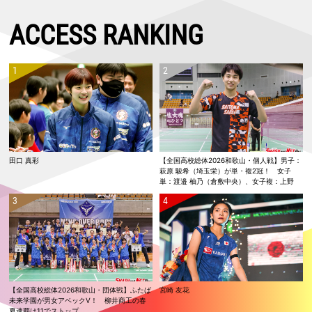
に勝利！ 日本勢5組が準決勝進出
ACCESS RANKING
2026.06.25
【USオープン2026 Super 300・2回戦】日本勢11組が準々決勝進出
2026.06.24
【USオープン2026 Super 300・1回戦2日目】日本勢14組が2回戦進出
2026.06.23
【USオープン2026 Super 300・予選／1回戦1日目】日本勢８組が勝利
2026.06.21
【全日本実業団2026・決勝】男子：トナミ運輸、女子：岐阜Bluvicが優
勝！！
田口 真彩
【全国高校総体2026和歌山・個人戦】男子：
2026.06.20
萩原 駿希（埼玉栄）が単・複2冠！ 女子
【全日本実業団2026・準々決勝／準決勝】男子：トナミ運輸と
単：渡邉 柚乃（倉敷中央）、女子複：上野
優寿／伴野 碧唯（ふたば未来学園）が春夏連
BIPROGY、女子：岐阜BluvicとBIPROGYが決勝進出！
覇！
2026.06.14
【オーストラリアオープン2026 Super 500・決勝】女子単：山口 茜が
優勝！！
2026.06.13
【オーストラリアオープン2026 Super 500・準決勝】山口が決勝進
出！ 奥原はベスト4
【全国高校総体2026和歌山・団体戦】ふたば
宮崎 友花
未来学園が男女アベックV！ 柳井商工の春
2026.06.12
夏連覇は11でストップ