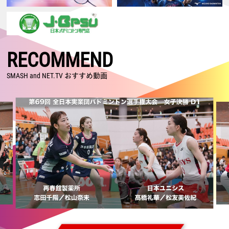
子複：福島／松本は準優勝
2026.07.25
【中国オープン2026 Super 1000・準決勝】山口、福島／松本が決勝進
出！ 宮崎はベスト4
2026.07.24
RECOMMEND
【中国オープン2026 Super 1000・準々決勝】女子単：宮崎が上位選手
に勝利！ 女子単：山口、女子複：福島／松本も準決勝進出
SMASH and NET.TV おすすめ動画
2026.07.24
【全国高校総体2026和歌山・団体戦】ふたば未来学園が男女アベック
V！ 柳井商工の春夏連覇は11でストップ
2026.07.23
【中国オープン2026 Super 1000・2回戦】混合複：渡辺／田口が上位
ペアに勝利！ 日本勢6組が準々決勝進出
2026.07.22
【中国オープン2026 Super 1000・1回戦2日目】混合複：霜上／保原が
上位ペアに勝利！ 日本勢13組が2回戦進出
2026.07.21
【中国オープン2026 Super 1000・1回戦1日目】男子複：熊谷／西 が上
位ペアに勝利！
2026.07.19
【ジャパンオープン2026 Super 750・決勝】女子単：山口、男子単：渡