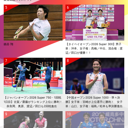
【オーストラリアオープン2026 Super 500・準々決勝】山口、奥原が
準決勝進出
2026.06.11
【オーストラリアオープン2026 Super 500・2回戦】日本勢３組が準々
決勝進出
2026.06.10
【オーストラリアオープン2026 Super 500・1回戦2日目】日本勢5組が
2回戦進出
銭谷 翔
【タイペイオープン2026 Super 300】男子
単：沖本、女子複：髙橋／中出、混合複：渡
2026.06.09
辺／田口が優勝！！
【オーストラリアオープン2026 Super 500・予選／1回戦1日目】男子
単：小川 翔悟、武井 凛生 ともに本戦出場ならず
2026.06.07
【インドネシアオープン2026 Super 1000・決勝】フクマツ優勝！！
山口は準優勝
2026.06.06
【インドネシアオープン2026 Super 1000・準決勝】女子単：山口、女
【ジャパンオープン2026 Super 750・1回戦
【中国オープン2026 Super 1000・準々決
子複：福島／松本が決勝進出！
1日目】古賀／齋藤がランキング上位に勝利！
勝】女子単：宮崎が上位選手に勝利！ 女子
奈良岡、奥原、渡辺／田口も2回戦進出
単：山口、女子複：福島／松本も準決勝進出
2026.06.05
【インドネシアオープン2026 Super 1000・準々決勝】保原／廣上が世
界ランク2位を下す！ 山口、福島／松本も準決勝進出
2026.06.04